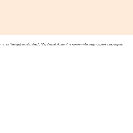
тва "Iнтерфакс-Україна", "Українськi Новини" в каком-либо виде строго запрещены