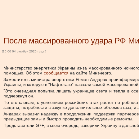
После массированного удара РФ М
[16:00 04 октября 2025 года ]
Министерство энергетики Украины из-за массированного ночног
помощью.
Об этом
сообщается
на сайте Минэнерго.
Заместитель министра энергетики Роман Андарак проинформиро
Украины, и которую в “Нафтогазе” назвали самой массированной
“Это очевидная попытка лишить украинцев света и тепла в осе
подчеркнул он.
По его словам, с усилением российских атак растет потребно
защиты, потребности в закупке дополнительных объемов газа, и
Андарак выразил надежду в продолжении поддержки партнеров
предыдущие зимы и быстро проводить необходимые ремонты.
Представители G7+, в свою очередь, заверили Украину в дальне