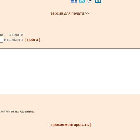
версия для печати >>
ии — введите
и нажмите
| войти |
.
 кликните на картинке.
| прокомментировать |