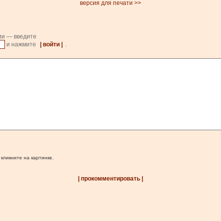
версия для печати >>
ии — введите
и нажмите
| войти |
.
 кликните на картинке.
| прокомментировать |