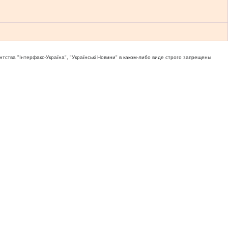
тва "Iнтерфакс-Україна", "Українськi Новини" в каком-либо виде строго запрещены