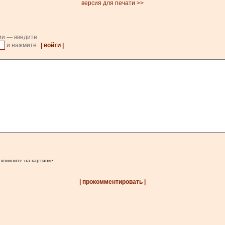
версия для печати >>
ии — введите
и нажмите
| войти |
.
 кликните на картинке.
| прокомментировать |