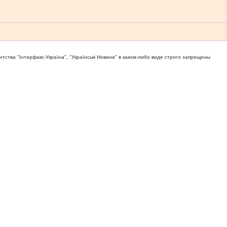
тва "Iнтерфакс-Україна", "Українськi Новини" в каком-либо виде строго запрещены