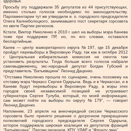
здоровья.
Просьбу эту поддержали 35 депутатов из 44 присутствующих,
именно столько голосов необходимо по законодательству.
Парламентарии тут же утвердили и. о. городского председателя
Олега Калниболоцкого, занимавшего пост секретаря горсовета
по квоте Партии регионов.
Кстати, Виктор Николенко в 2010 г. шел на выборы мэра Канева
тоже при поддержке ПР, но, по его словам, оставался
беспартийным.
Канев — центр мажоритарного округа № 197, где 15 декабря
пройдут перевыборы в Верховную Раду, так как в октябре 2012
г. Центральная избирательная комиссия не смогла там
установить результаты. Тогда больше всего голосов набрали
самовыдвиженец, экс-народный депутат Богдан Губский и
представитель “Батьківщини” Леонид Даценко.
“Отставка Николенко прошла по сценарию, очень похожему на
отставку мэра Черкасс Сергея Одарыча. Ведь и в Черкассах, и в
Каневе будут перевыборы в Верховную Раду, а мэры этих
городов своей независимой позицией не устраивают
губернатора Сергея Тулуба, который, по моей информации,
сам может пойти на выборы по округу № 179”, — говорит
Леонид Даценко.
Напомним, 23 апреля на внеочередной сессии Черкасского
горсовета было принято решение о досрочном прекращении
полномочий городского председателя Сергея Одарыча,
которое поддержала широкая коалиция из депутатов фракций
“Батьківщина”, Партии регионов, КПУ, УДАР и “Фронту змін”.