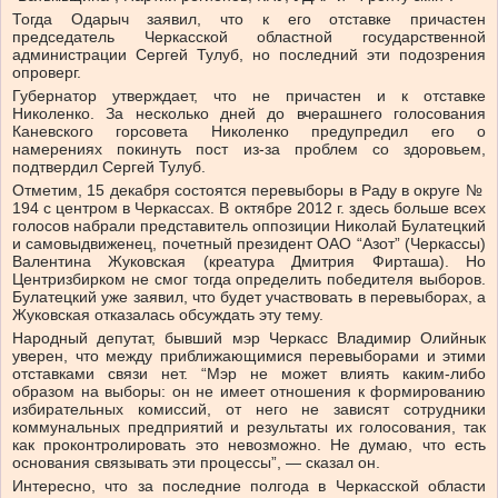
Тогда Одарыч заявил, что к его отставке причастен
председатель Черкасской областной государственной
администрации Сергей Тулуб, но последний эти подозрения
опроверг.
Губернатор утверждает, что не причастен и к отставке
Николенко. За несколько дней до вчерашнего голосования
Каневского горсовета Николенко предупредил его о
намерениях покинуть пост из‑за проблем со здоровьем,
подтвердил Сергей Тулуб.
Отметим, 15 декабря состоятся перевыборы в Раду в округе №
194 с центром в Черкассах. В октябре 2012 г. здесь больше всех
голосов набрали представитель оппозиции Николай Булатецкий
и самовыдвиженец, почетный президент ОАО “Азот” (Черкассы)
Валентина Жуковская (креатура Дмитрия Фирташа). Но
Центризбирком не смог тогда определить победителя выборов.
Булатецкий уже заявил, что будет участвовать в перевыборах, а
Жуковская отказалась обсуждать эту тему.
Народный депутат, бывший мэр Черкасс Владимир Олийнык
уверен, что между приближающимися перевыборами и этими
отставками связи нет. “Мэр не может влиять каким‑либо
образом на выборы: он не имеет отношения к формированию
избирательных комиссий, от него не зависят сотрудники
коммунальных предприятий и результаты их голосования, так
как проконтролировать это невозможно. Не думаю, что есть
основания связывать эти процессы”, — сказал он.
Интересно, что за последние полгода в Черкасской области