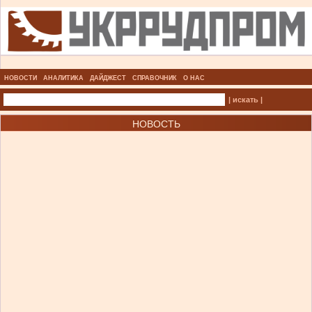
НОВОСТИ
АНАЛИТИКА
ДАЙДЖЕСТ
СПРАВОЧНИК
О НАС
| искать |
НОВОСТЬ