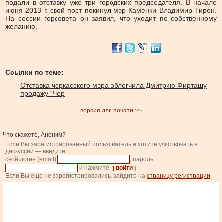
подали в отставку уже три городских председателя. В начале
июня 2013 г. свой пост покинул мэр Каменки Владимир Тирон.
На сессии горсовета он заявил, что уходит по собственному
желанию.
Ссылки по теме:
Отставка черкасского мэра облегчила Дмитрию Фирташу
продажу “Чер
версия для печати >>
Что скажете, Аноним?
Если Вы зарегистрированный пользователь и хотите участвовать в
дискуссии — введите
свой логин (email)
, пароль
и нажмите
| войти |
.
Если Вы еще не зарегистрировались, зайдите на
страницу регистрации
.