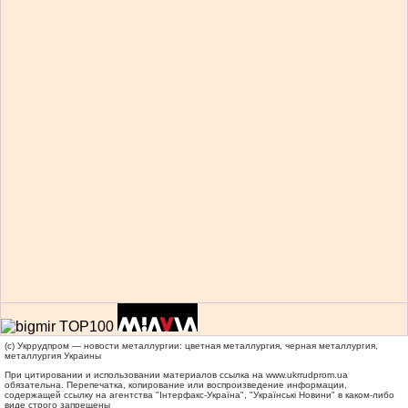
(c) Укррудпром — новости металлургии: цветная металлургия, черная металлургия,
металлургия Украины
При цитировании и использовании материалов ссылка на
www.ukrrudprom.ua
обязательна. Перепечатка, копирование или воспроизведение информации,
содержащей ссылку на агентства "Iнтерфакс-Україна", "Українськi Новини" в каком-либо
виде строго запрещены