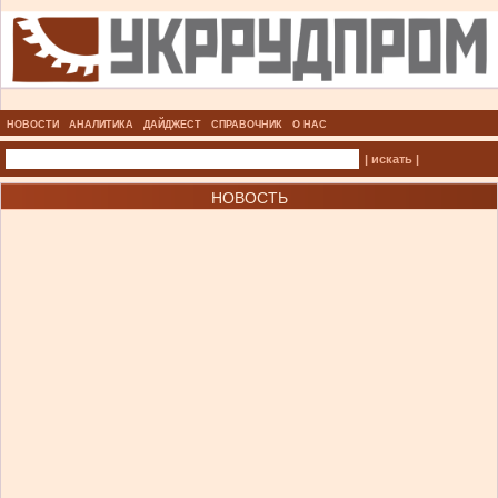
НОВОСТИ
АНАЛИТИКА
ДАЙДЖЕСТ
СПРАВОЧНИК
О НАС
| искать |
НОВОСТЬ