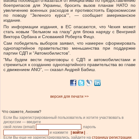
Бабиш пообещал отказаться от инициативы по предоставлению
боеприпасов для Украины, бросить вызов планам НАТО по
увеличению военных расходов и противостоять Еврокомиссии
по поводу “Зеленого курса””, — сообщает американское
издание.
По информации издания, в ЕС опасаются, что Чехия может
стать новым “бельмом на глазу” для блока наряду с Венгрией
Виктора Орбана и Словакией Роберта Фицо.
Сам победитель выборов заявил, что намерен сформировать
однопартийное правительство меньшинства при поддержке
партии СДП и “Автомобилистов”.
“Мы будем вести переговоры с СДП и автомобилистами и
стремиться к созданию однопартийного правительства во главе
с движением ANO”, — сказал Андрей Бабиш.
версия для печати >>
Что скажете, Аноним?
Если Вы зарегистрированный пользователь и хотите участвовать в
дискуссии — введите
свой логин (email)
, пароль
и нажмите
| войти |
.
Если Вы еще не зарегистрировались, зайдите на
страницу регистрации
.