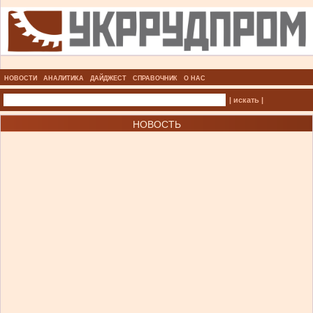
НОВОСТИ
АНАЛИТИКА
ДАЙДЖЕСТ
СПРАВОЧНИК
О НАС
| искать |
НОВОСТЬ