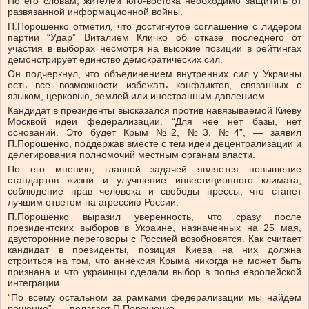
По его словам, жителей юго-востока необходимо защитить от
развязанной информационной войны.
П.Порошенко отметил, что достигнутое соглашение с лидером
партии “Удар” Виталием Кличко об отказе последнего от
участия в выборах несмотря на высокие позиции в рейтингах
демонстрирует единство демократических сил.
Он подчеркнул, что объединением внутренних сил у Украины
есть все возможности избежать конфликтов, связанных с
языком, церковью, землей или иностранным давлением.
Кандидат в президенты высказался против навязываемой Киеву
Москвой идеи федерализации. “Для нее нет базы, нет
оснований. Это будет Крым №2, №3, №4”, — заявил
П.Порошенко, поддержав вместе с тем идеи децентрализации и
делегирования полномочий местным органам власти.
По его мнению, главной задачей является повышение
стандартов жизни и улучшение инвестиционного климата,
соблюдение прав человека и свободы прессы, что станет
лучшим ответом на агрессию России.
П.Порошенко выразил уверенность, что сразу после
президентских выборов в Украине, назначенных на 25 мая,
двусторонние переговоры с Россией возобновятся. Как считает
кандидат в президенты, позиция Киева на них должна
строиться на том, что аннексия Крыма никогда не может быть
признана и что украинцы сделали выбор в польз европейской
интеграции.
“По всему остальном за рамками федерализации мы найдем
решение”, — полагает П.Порошенко.