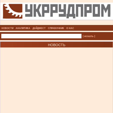
НОВОСТИ
АНАЛИТИКА
ДАЙДЖЕСТ
СПРАВОЧНИК
О НАС
| искать |
НОВОСТЬ