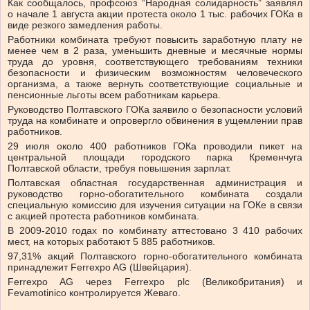
Как сообщалось, профсоюз “Народная солидарность” заявлял
о начале 1 августа акции протеста около 1 тыс. рабочих ГОКа в
виде резкого замедления работы.
Работники комбината требуют повысить заработную плату не
менее чем в 2 раза, уменьшить дневные и месячные нормы
труда до уровня, соответствующего требованиям техники
безопасности и физическим возможностям человеческого
организма, а также вернуть соответствующие социальные и
пенсионные льготы всем работникам карьера.
Руководство Полтавского ГОКа заявило о безопасности условий
труда на комбинате и опровергло обвинения в ущемлении прав
работников.
29 июля около 400 работников ГОКа проводили пикет на
центральной площади городского парка Кременчуга
Полтавской области, требуя повышения зарплат.
Полтавская областная государственная администрация и
руководство горно-обогатительного комбината создали
специальную комиссию для изучения ситуации на ГОКе в связи
с акцией протеста работников комбината.
В 2009-2010 годах по комбинату аттестовано 3 410 рабочих
мест, на которых работают 5 885 работников.
97,31% акций Полтавского горно-обогатительного комбината
принадлежит Ferrexpo AG (Швейцария).
Ferrexpo AG через Ferrexpo plс (Великобритания) и
Fevamotinico контролируется Жеваго.