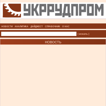
НОВОСТИ
АНАЛИТИКА
ДАЙДЖЕСТ
СПРАВОЧНИК
О НАС
| искать |
НОВОСТЬ