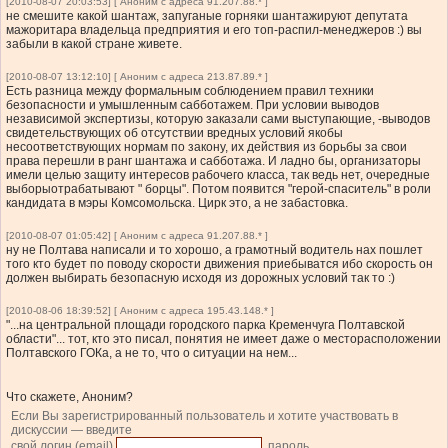
[2010-08-07 20:03:53] [ Аноним с адреса 91.207.88.* ]
не смешите какой шантаж, запуганые горняки шантажируют депутата
мажоритара владельца предприятия и его топ-распил-менеджеров :) вы
забыли в какой стране живете.
[2010-08-07 13:12:10] [ Аноним с адреса 213.87.89.* ]
Есть разница между формальным соблюдением правил техники
безопасности и умышленным сабботажем. При условии выводов
независимой экспертизы, которую заказали сами выступающие, -выводов
свидетельствующих об отсутствии вредных условий якобы
несоответствующих нормам по закону, их действия из борьбы за свои
права перешли в ранг шантажа и сабботажа. И ладно бы, организаторы
имели целью защиту интересов рабочего класса, так ведь нет, очередные
выборыотрабатывают " борцы". Потом появится "герой-спаситель" в роли
кандидата в мэры Комсомольска. Цирк это, а не забастовка.
[2010-08-07 01:05:42] [ Аноним с адреса 91.207.88.* ]
ну не Полтава написали и то хорошо, а грамотный водитель нах пошлет
того кто будет по поводу скорости движения приебыватся ибо скорость он
должен выбирать безопасную исходя из дорожных условий так то :)
[2010-08-06 18:39:52] [ Аноним с адреса 195.43.148.* ]
"...на центральной площади городского парка Кременчуга Полтавской
области"... тот, кто это писал, понятия не имеет даже о месторасположении
Полтавского ГОКа, а не то, что о ситуации на нем...
Что скажете, Аноним?
Если Вы зарегистрированный пользователь и хотите участвовать в
дискуссии — введите
свой логин (email)
, пароль