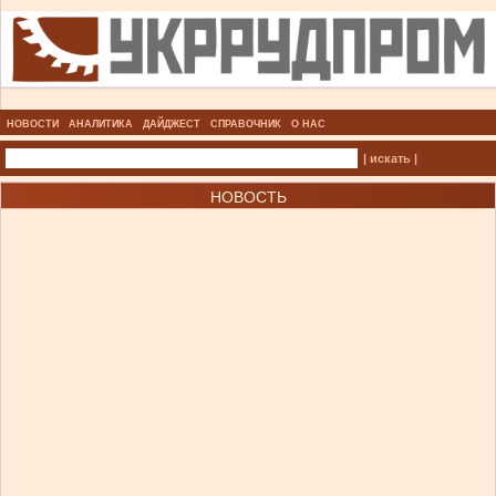
НОВОСТИ
АНАЛИТИКА
ДАЙДЖЕСТ
СПРАВОЧНИК
О НАС
| искать |
НОВОСТЬ