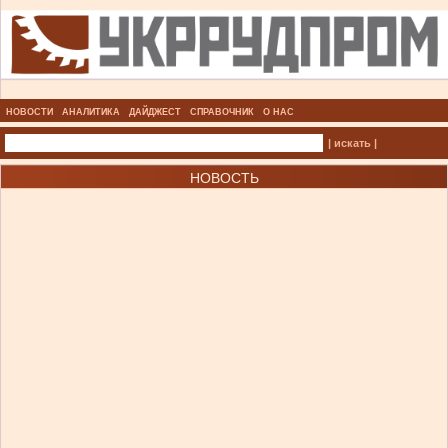
НОВОСТИ
АНАЛИТИКА
ДАЙДЖЕСТ
СПРАВОЧНИК
О НАС
| искать |
НОВОСТЬ