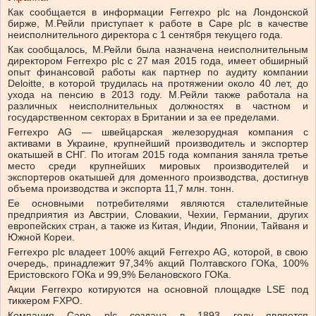
Как сообщается в информации Ferrexpo plc на Лондонской
бирже, М.Рейли приступает к работе в Cape plc в качестве
неисполнительного директора с 1 сентября текущего года.
Как сообщалось, М.Рейли была назначена неисполнительным
директором Ferrexpo plc с 27 мая 2015 года, имеет обширный
опыт финансовой работы как партнер по аудиту компании
Deloitte, в которой трудилась на протяжении около 40 лет, до
ухода на пенсию в 2013 году. М.Рейли также работала на
различных неисполнительных должностях в частном и
государственном секторах в Британии и за ее пределами.
Ferrexpo AG — швейцарская железорудная компания с
активами в Украине, крупнейший производитель и экспортер
окатышей в СНГ. По итогам 2015 года компания заняла третье
место среди крупнейших мировых производителей и
экспортеров окатышей для доменного производства, достигнув
объема производства и экспорта 11,7 млн. тонн.
Ее основными потребителями являются сталелитейные
предприятия из Австрии, Словакии, Чехии, Германии, других
европейских стран, а также из Китая, Индии, Японии, Тайваня и
Южной Кореи.
Ferrеxpo plc владеет 100% акций Ferrexpo AG, которой, в свою
очередь, принадлежит 97,34% акций Полтавского ГОКа, 100%
Еристовского ГОКа и 99,9% Белановского ГОКа.
Акции Ferrexpo котируются на основной площадке LSE под
тиккером FXPO.
Компания Cape plc создана в 1893 году является