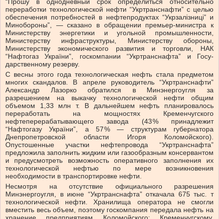
“Прошу в однодневный срок определиться относительно
переработки технологической нефти “Укртранснафти” с целью
обеспечения потребностей в нефтепродуктах “Укрзалізниці” и
Минобороны”, — сказано в обращении премьер-ми­­­­нистра к
Министерству энер­­­­­гетики и угольной промыш­ленности,
Министерству инфраструктуры, Министерству обо­­­­­­роны,
Министерству экономи­че­­ского развития и торговли, НАК
“Нафтогаз України”, гос­ком­­пании “Укртранснафта” и Госу­
дарственному резерву.
С весны этого года технологическая нефть стала предметом
многих скандалов. В апреле руководитель “Укртранснафти”
Александр Лазорко обратился в Минэнергоугля за
разрешением на выкачку технологической нефти общим
объемом 1,33 млн т. В дальнейшем нефть планировалось
переработать на мощностях Кременчугского
нефтеперерабатывающего завода (43 % принадлежит
“Нафтогазу України”, а 57 % — структурам губернатора
Днепропетровской области Игоря Коломойского).
Опустошенные участки нефтепровода “Укртранснафта”
предложила заполнить жидким или газообразным консервантом
и предусмотреть возможность оперативного заполнения их
технологической нефтью по мере возникновения
необходимости в транспортировке нефти.
Несмотря на отсутствие официального разрешения
Минэнергоугля, в июне “Укртранснафта” откачала 675 тыс. т
технологической нефти. Хранилища оператора не смогли
вместить весь объем, поэтому госкомпания передала нефть на
хранение предприятиям Коломойского: Кременчугскому,