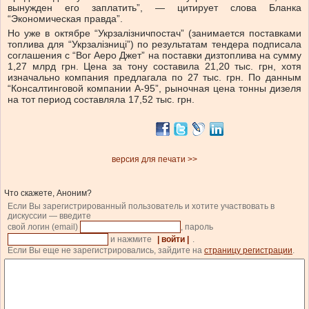
вынужден его заплатить”, — цитирует слова Бланка
“Экономическая правда”.
Но уже в октябре “Укрза­лі­з­ничпостач” (занимается поставками
топлива для “Укрзалізниці”) по результатам тендера подписала
соглашения с “Вог Аеро Джет” на поставки дизтоплива на сумму
1,27 млрд грн. Цена за тону составила 21,20 тыс. грн, хотя
изначально компания предлагала по 27 тыс. грн. По данным
“Консалтинговой компании А-95”, рыночная цена тонны дизеля
на тот период составляла 17,52 тыс. грн.
версия для печати >>
Что скажете, Аноним?
Если Вы зарегистрированный пользователь и хотите участвовать в
дискуссии — введите
свой логин (email)
, пароль
и нажмите
| войти |
.
Если Вы еще не зарегистрировались, зайдите на
страницу регистрации
.