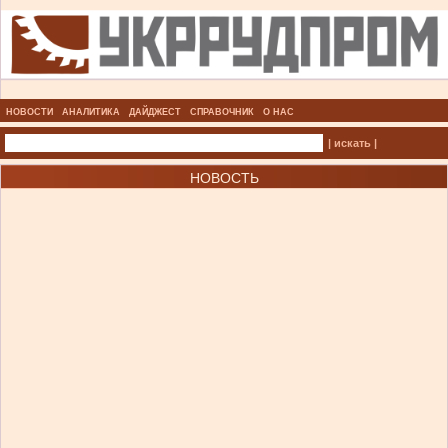
НОВОСТИ
АНАЛИТИКА
ДАЙДЖЕСТ
СПРАВОЧНИК
О НАС
| искать |
НОВОСТЬ