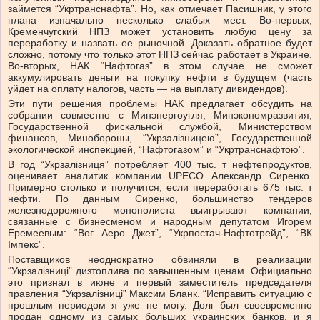
займется “Укртранснафта”. Но, как отмечает Пасишник, у этого
плана изначально несколько слабых мест. Во-первых,
Кременчугский НПЗ может установить любую цену за
переработку и назвать ее рыночной. Доказать обратное будет
сложно, потому что только этот НПЗ сейчас работает в Украине.
Во-вторых, НАК “Нафтогаз” в этом случае не сможет
аккумулировать деньги на по­­купку нефти в будущем (часть
уйдет на оплату налогов, часть — на выплату дивидендов).
Эти пути решения проблемы НАК предлагает обсудить на
собрании совместно с Минэнергоугля, Минэкономразвития,
Госу­­дар­ственной фискальной службой, Министерством
финансов, Мин­­обороны, “Укрзалізницею”, Государственной
экологической инспекцией, “Нафтогазом” и “Укртранснафтою”.
В год “Укрзалізниця” потребляет 400 тыс. т нефтепродуктов,
оценивает аналитик компании UPECO Александр Сиренко.
Примерно столько и получится, если переработать 675 тыс. т
нефти. По данным Сиренко, большинство тендеров
железнодорожного монополиста выигрывают компании,
связанные с бизнесменом и народным депутатом Игорем
Еремеевым: “Вог Аеро Джет”, “Укрпостач-Нафтотрейд”, “ВК
Імпекс”.
Поставщиков неоднократно обвиняли в реализации
“Укрзалізниці” дизтоплива по завышенным ценам. Официально
это признал в июне и первый заместитель председателя
правления “Укрзалізниці” Максим Бланк. “Исправить ситуацию с
прошлым периодом я уже не могу. Долг был своевременно
продан одному из самых больших украинских банков, и я