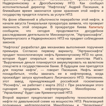
Надворнянскому и Дрогобычскому НПЗ. Как сообщил
исполнительный директор “Нафтогазу” Андрей Пасишник, в
ближайшее время закончатся сроки хранения этой нефти и
государству придется платить за услуги НПЗ.
На фоне обвинений в убыточности переработки этой нефти, в
начале августа Генеральная прокуратура заявила, что проверит
законность этой операции. В прокуратуре Киева
Капиталу
сообщили, что сегодня продолжается досудебное
расследование деятельности Минэнергоугля, “Укртранснафти”,
Кременчугского и Надворнянского НПЗ на предмет соблюдения
законов.
“Нафтогаз” разработал два механизма выполнения поручения
премьера. Согласно первому варианту, “Укртранснафта”
продает технологическую нефть Кременчугскому НПЗ по цене,
которая будет опираться на котировки агентства Platt’s.
“Вырученные деньги планируется аккумулировать на валютном
спец­счете в государственном банке. В будущем они пригодятся
для покупки нефти”, — говорит Пасишник. Нефть может
понадобиться, чтобы закачать ее в нефтепровод, когда
произойдет запуск крупнейшего Лисичанского НПЗ. Напомним,
этот завод, принадлежащий российской госкомпании
“Роснефть”, не работает с марта 2012 г. При реализации этого
сценария продавать нефтепродукты Минобороны и
“Укрзалізниці” будет сам Кременчугский НПЗ.
Второй вариант предполагает переработку технологической
нефти по давальческой схеме на мощностях НПЗ. Реализацией
полученных нефтепродуктов Мин­обороны и “Укрзалізниці”