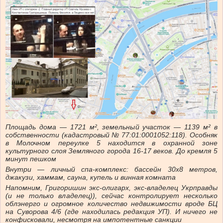
Площадь дома — 1721 м², земельный участок — 1139 м² в
собственности (кадастровый № 77:01:0001052:118). Особняк
в Молочном переулке 5 находится в охранной зоне
культурного слоя Земляного города 16-17 веков. До кремля 5
минут пешком
Внутри — личный спа-комплекс: бассейн 30х8 метров,
джакузи, хаммам, сауна, купель и винная комната
Напомним, Григоришин экс-олигарх, экс-владелец Укрправды
(и не только владелец)), сейчас контролирует несколько
облэнерго и огромное количество недвижимости вроде БЦ
на Суворова 4/6 (где находилась редакция УП). И ничего не
конфисковали, несмотря на импотентные санкции