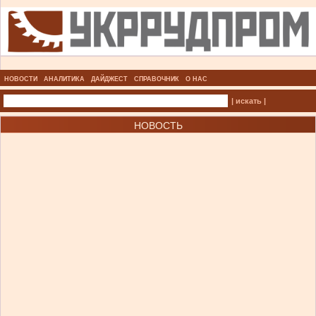
НОВОСТИ
АНАЛИТИКА
ДАЙДЖЕСТ
СПРАВОЧНИК
О НАС
| искать |
НОВОСТЬ