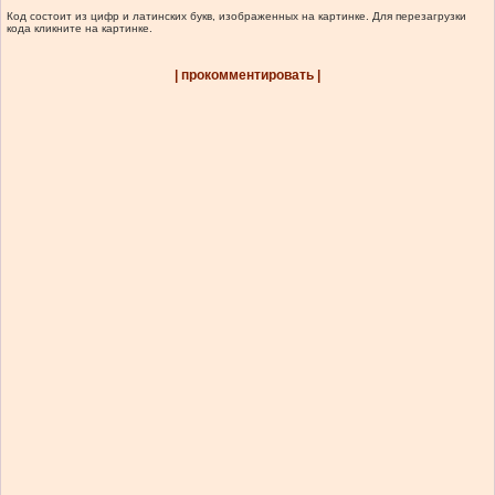
Код состоит из цифр и латинских букв, изображенных на картинке. Для перезагрузки
кода кликните на картинке.
| прокомментировать |