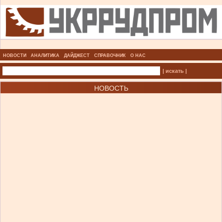
НОВОСТИ
АНАЛИТИКА
ДАЙДЖЕСТ
СПРАВОЧНИК
О НАС
| искать |
НОВОСТЬ