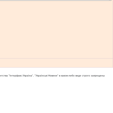
тва "Iнтерфакс-Україна", "Українськi Новини" в каком-либо виде строго запрещены