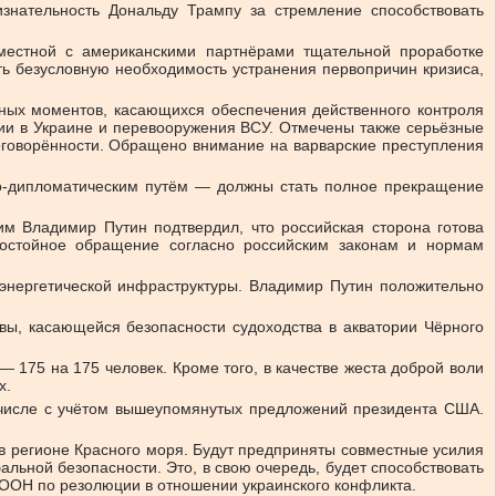
нательность Дональду Трампу за стремление способствовать
местной с американскими партнёрами тщательной проработке
ть безусловную необходимость устранения первопричин кризиса,
ных моментов, касающихся обеспечения действенного контроля
ии в Украине и перевооружения ВСУ. Отмечены также серьёзные
договорённости. Обращено внимание на варварские преступления
ко-дипломатическим путём — должны стать полное прекращение
м Владимир Путин подтвердил, что российская сторона готова
достойное обращение согласно российским законам и нормам
энергетической инфраструктуры. Владимир Путин положительно
вы, касающейся безопасности судоходства в акватории Чёрного
175 на 175 человек. Кроме того, в качестве жеста доброй воли
х.
 числе с учётом вышеупомянутых предложений президента США.
в регионе Красного моря. Будут предприняты совместные усилия
альной безопасности. Это, в свою очередь, будет способствовать
ООН по резолюции в отношении украинского конфликта.