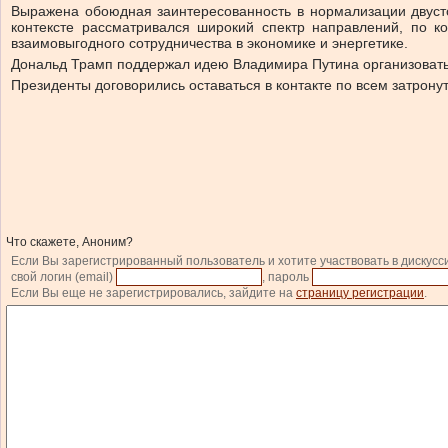
Выражена обоюдная заинтересованность в нормализации двусто
контексте рассматривался широкий спектр направлений, по 
взаимовыгодного сотрудничества в экономике и энергетике.
Дональд Трамп поддержал идею Владимира Путина организовать
Президенты договорились оставаться в контакте по всем затрону
Что скажете, Аноним?
Если Вы зарегистрированный пользователь и хотите участвовать в дискусс
свой логин (email)
, пароль
Если Вы еще не зарегистрировались, зайдите на
страницу регистрации
.