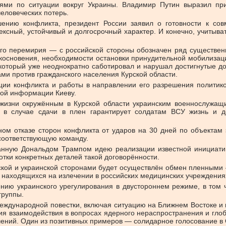
ми по ситуации вокруг Украины. Владимир Путин выразил приз
еловеческих потерь.
ению конфликта, президент России заявил о готовности к сов
ексный, устойчивый и долгосрочный характер. И конечно, учитыва
ого перемирия — с российской стороны обозначен ряд существен
косновения, необходимости остановки принудительной мобилизац
 который уже неоднократно саботировал и нарушал достигнутые 
ми против гражданского населения Курской области.
ции конфликта и работы в направлении его разрешения полити
ной информации Киеву.
изни окружённым в Курской области украинским военнослужащи
 и в случае сдачи в плен гарантирует солдатам ВСУ жизнь и 
ом отказе сторон конфликта от ударов на 30 дней по объектам 
 соответствующую команду.
занную Дональдом Трампом идею реализации известной инициати
тки конкретных деталей такой договорённости.
ой и украинской сторонами будет осуществлён обмен пленными — 
 находящихся на излечении в российских медицинских учреждения
нию украинского урегулирования в двустороннем режиме, в том
группы.
еждународной повестки, включая ситуацию на Ближнем Востоке и 
ия взаимодействия в вопросах ядерного нераспространения и глоб
ний. Один из позитивных примеров — солидарное голосование в 