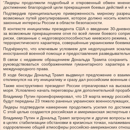
“Лидеры продолжили подробный и откровенный обмен мнения
достижению благородной цели прекращения боевых действий и ч
Подтвердив принципиальную приверженность мирному разреш
возможных путей урегулирования, которое должно носить компл
законные интересы России в области безопасности.
В контексте инициативы президента США о введении 30-дневн
за возможным прекращением огня по всей линии боевого сопри
риски, связанные с недоговороспособностью киевского режима,
террористического характера, совершённые украинскими боевика
Подчёркнуто, что ключевым условием для недопущения эскала
иностранной военной помощи и предоставления разведыватель
В связи с недавним обращением Дональда Трампа сохранить ж
руководствоваться соображениями гуманитарного характера
международного права.
В ходе беседы Дональд Трамп выдвинул предложение о взаимн
откликнулся на эту инициативу и сразу дал российским военным
Также конструктивно президент России отреагировал на выска
моря. Условлено начать переговоры для дополнительной прорабо
Владимир Путин проинформировал, что 19 марта между российск
будут переданы 23 тяжело раненых украинских военнослужащих,
Лидеры подтвердили намерение продолжить усилия по достиже
С этой целью создаются российская и американская экспертные 
Владимир Путин и Дональд Трамп затронули и другие вопросы м
в целях стабилизации обстановки в кризисных точках, налаживан
оздоровлению общей атмосферы российско-американских отноше