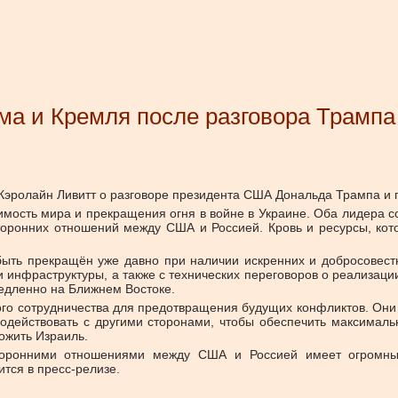
ма и Кремля после разговора Трампа
 Кэролайн Ливитт о разговоре президента США Дональда Трампа и
мость мира и прекращения огня в войне в Украине. Оба лидера со
оронних отношений между США и Россией. Кровь и ресурсы, котор
быть прекращён уже давно при наличии искренних и добросовест
и инфраструктуры, а также с технических переговоров о реализа
медленно на Ближнем Востоке.
ого сотрудничества для предотвращения будущих конфликтов. Он
модействовать с другими сторонами, чтобы обеспечить максимал
ожить Израиль.
торонними отношениями между США и Россией имеет огромный
тся в пресс-релизе.