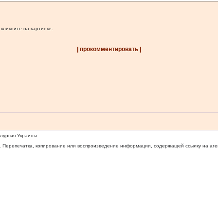
 кликните на картинке.
| прокомментировать |
ллургия Украины
 Перепечатка, копирование или воспроизведение информации, содержащей ссылку на агентс