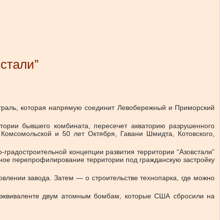
стали”
страль, которая напрямую соединит Левобережный и Приморский
итории бывшего комбината, пересечет акваторию разрушенного
Комсомольской и 50 лет Октября, Гавани Шмидта, Котовского,
о-градостроительной концепции развития территории “Азовстали”
лное перепрофилирование территории под гражданскую застройку
овлении завода. Затем — о строительстве технопарка, где можно
м эквиваленте двум атомным бомбам, которые США сбросили на