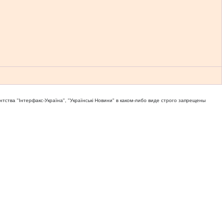
тва "Iнтерфакс-Україна", "Українськi Новини" в каком-либо виде строго запрещены