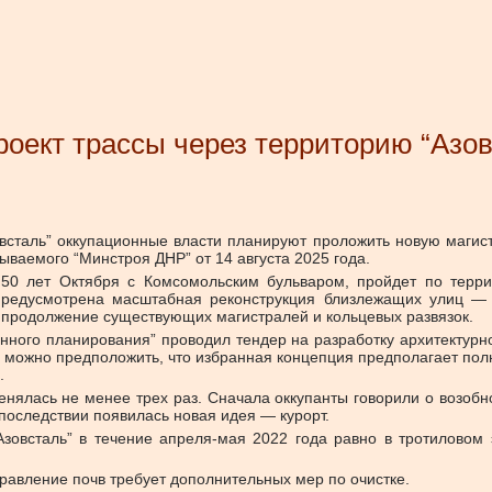
оект трассы через территорию “Азов
овсталь” оккупационные власти планируют проложить новую маги
ваемого “Минстроя ДНР” от 14 августа 2025 года.
 50 лет Октября с Комсомольским бульваром, пройдет по терр
 Предусмотрена масштабная реконструкция близлежащих улиц — 
, продолжение существующих магистралей и кольцевых развязок.
нного планирования” проводил тендер на разработку архитектурн
ы, можно предположить, что избранная концепция предполагает по
.
енялась не менее трех раз. Сначала оккупанты говорили о возобн
последствии появилась новая идея — курорт.
зовсталь” в течение апреля-мая 2022 года равно в тротилово
травление почв требует дополнительных мер по очистке.