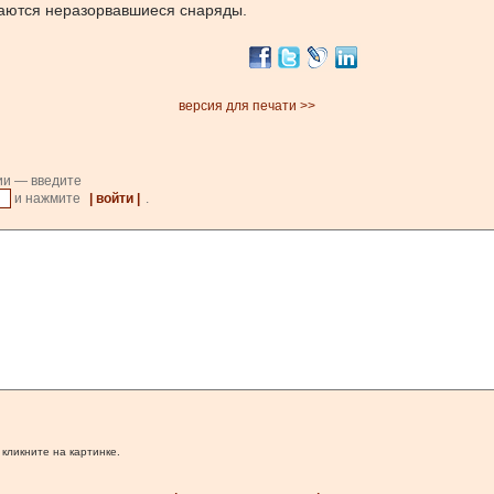
ваются неразорвавшиеся снаряды.
версия для печати >>
ии — введите
и нажмите
| войти |
.
 кликните на картинке.