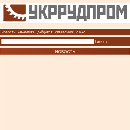
НОВОСТИ
АНАЛИТИКА
ДАЙДЖЕСТ
СПРАВОЧНИК
О НАС
| искать |
НОВОСТЬ