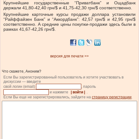
Крупнейшие государственные “Приватбанк” и Ощадбанк
держали 41,80-42,40 грн/$ и 41,75-42,30 грн/$ соответственно.
Крупнейшие карточные курсы продажи доллара установили
“Райффайзен Банк” и “Аккордбанк”: 42,57 грн/$ и 42,95 грн/$
соответственно. А средние цены покупки-продажи здесь были в
рамках 41,67-42,26 грн/$.
версия для печати >>
Что скажете, Аноним?
Если Вы зарегистрированный пользователь и хотите участвовать в
дискуссии — введите
свой логин (email)
, пароль
и нажмите
| войти |
.
Если Вы еще не зарегистрировались, зайдите на
страницу регистрации
.