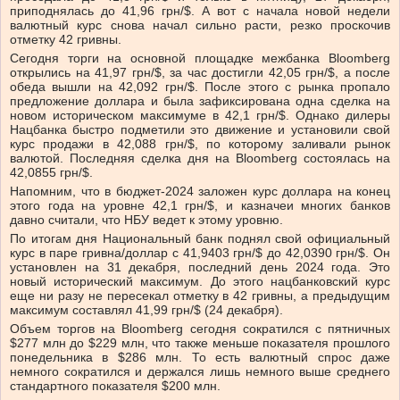
приподнялась до 41,96 грн/$. А вот с начала новой недели
валютный курс снова начал сильно расти, резко проскочив
отметку 42 гривны.
Сегодня торги на основной площадке межбанка Bloomberg
открылись на 41,97 грн/$, за час достигли 42,05 грн/$, а после
обеда вышли на 42,092 грн/$. После этого с рынка пропало
предложение доллара и была зафиксирована одна сделка на
новом историческом максимуме в 42,1 грн/$. Однако дилеры
Нацбанка быстро подметили это движение и установили свой
курс продажи в 42,088 грн/$, по которому заливали рынок
валютой. Последняя сделка дня на Bloomberg состоялась на
42,0855 грн/$.
Напомним, что в бюджет-2024 заложен курс доллара на конец
этого года на уровне 42,1 грн/$, и казначеи многих банков
давно считали, что НБУ ведет к этому уровню.
По итогам дня Национальный банк поднял свой официальный
курс в паре гривна/доллар с 41,9403 грн/$ до 42,0390 грн/$. Он
установлен на 31 декабря, последний день 2024 года. Это
новый исторический максимум. До этого нацбанковский курс
еще ни разу не пересекал отметку в 42 гривны, а предыдущим
максимум составлял 41,99 грн/$ (24 декабря).
Объем торгов на Bloomberg сегодня сократился с пятничных
$277 млн до $229 млн, что также меньше показателя прошлого
понедельника в $286 млн. То есть валютный спрос даже
немного сократился и держался лишь немного выше среднего
стандартного показателя $200 млн.