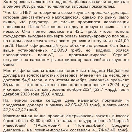
Хотя уровень валютных продаж Нацбанка казначеи оценивали
в районе 90% рынка, что является высоким показателем.
“Что бы в НБУ ни говорили о своих крупных продажах доллара,
которые действительно наблюдаются, однако по рынку было
видно, что регулятор не сильно противился девальвации
нацвалюты. Плюс 14 копеек за одну торговую сессию — это
немало. Они прямо рвались на 42,1 грн/$, чтобы помочь
государству выгоднее конвертировать международную помощь,
но потом сами испугались нового ценника и отступили на 41,09
грн/$. Новый официальный курс объективно должен был быть
выше установленных 42,0390 грн/$, но, видимо, боятся
провоцировать панику”, — прокомментировал “Стране”
ситуацию на валютном рынке директор казначейства крупного
банка.
Многие финансисты отмечают огромные продажи Нацбанком
доллара из золотовалютных резервов. Менее чем за месяц они
достигли $4,9 млрд, а по итогам декабря наверняка превысят
$5 млрд — этот показатель точно станет рекордным в 2024 году
и сильно превысит как уровень ноября-2024 ($2,7 млрд), так и
декабря 2023 года ($3,6 млрд).
На черном рынке сегодня день начинался покупками и
продажами доллара в рамках 42,05-42,30 грн/$, а закончился
42,25-42,42 грн/$.
Максимальная ценна продажи американской валюты в кассах
банков была 42,60 грн/$, ее ставили государственный “Первый
инвестбанк”, “ТАСкомбанк” и “Полтава-Банк”. Средние
диапазоны на покупке-продажи составили 41,74-42,40 грн/$.