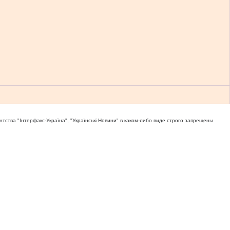
тва "Iнтерфакс-Україна", "Українськi Новини" в каком-либо виде строго запрещены