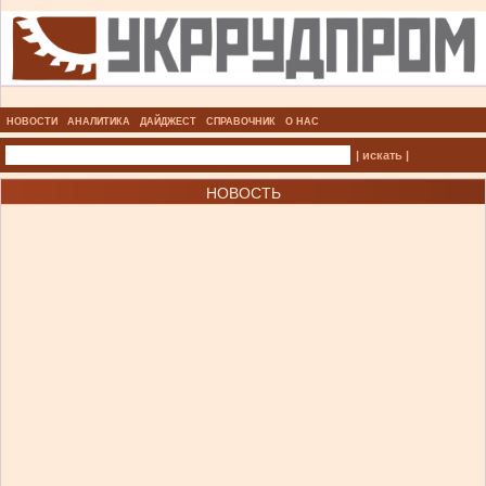
НОВОСТИ
АНАЛИТИКА
ДАЙДЖЕСТ
СПРАВОЧНИК
О НАС
| искать |
НОВОСТЬ