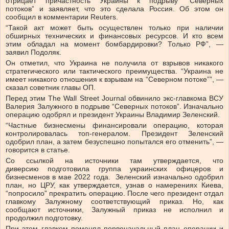
отрицает причастность Украины к подрыву ”Северных
потоков” и заявляет, что это сделала Россия. Об этом он
сообщил в комментарии Reuters.
“Такой акт может быть осуществлен только при наличии
обширных технических и финансовых ресурсов. И кто всем
этим обладал на момент бомбардировки? Только РФ”, —
заявил Подоляк.
Он отметил, что Украина не получила от взрывов никакого
стратегического или тактического преимущества. “Украина не
имеет никакого отношения к взрывам на “Северном потоке””, —
сказал советник главы ОП.
Перед этим The Wall Street Journal обвинило экс-главкома ВСУ
Валерия Залужного в подрыве “Северных потоков”. Изначально
операцию одобрял и президент Украины Владимир Зеленский.
“Частные бизнесмены финансировали операцию, которая
контролировалась топ-генералом. Президент Зеленский
одобрил план, а затем безуспешно попытался его отменить”, —
говорится в статье.
Со ссылкой на источники там утверждается, что
диверсию подготовила группа украинских офицеров и
бизнесменов в мае 2022 года. Зеленский изначально одобрил
план, но ЦРУ, как утверждается, узнав о намерениях Киева,
“попросило” прекратить операцию. После чего президент отдал
главкому Залужному соответствующий приказ. Но, как
сообщают источники, Залужный приказ не исполнил и
продолжил подготовку.
При этом главком поменял первоначальный план операции и