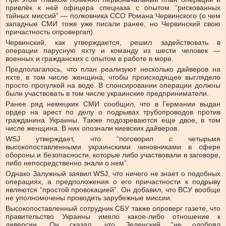
привлёк к ней офицера спецназа с опытом “рискованных
тайных миссий” — полковника ССО Романа Червинского (о чем
западные СМИ тоже уже писали ранее, но Червинский свою
причастность опровергал).
Червинский, как утверждается, решил задействовать в
операции парусную яхту и команду из шести человек —
военных и гражданских с опытом в работе в море.
Предполагалось, что план реализуют несколько дайверов на
яхте, в том числе женщина, чтобы происходящее выглядело
просто прогулкой на воде. В спонсировании операции должны
были участвовать в том числе украинские предприниматели.
Ранее ряд немецких СМИ сообщил, что в Германии выдан
ордер на арест по делу о подрывах трубопроводов против
гражданина Украины. Также подозреваются еще двое, в том
числе женщина. В них опознали киевских дайверов.
WSJ утверждает, что “поговорил с четырьмя
высокопоставленными украинскими чиновниками в сфере
обороны и безопасности, которые либо участвовали в заговоре,
либо непосредственно знали о нем”.
Однако Залужный заявил WSJ, что ничего не знает о подобных
операциях, а предположения о его причастности к подрыву
являются “простой провокацией”. Он добавил, что ВСУ вообще
не уполномочены проводить зарубежные миссии.
Высокопоставленный сотрудник СБУ также опроверг газете, что
правительство Украины имело какое-либо отношение к
диверсии. Он сказал, что Зеленский “не одобрял