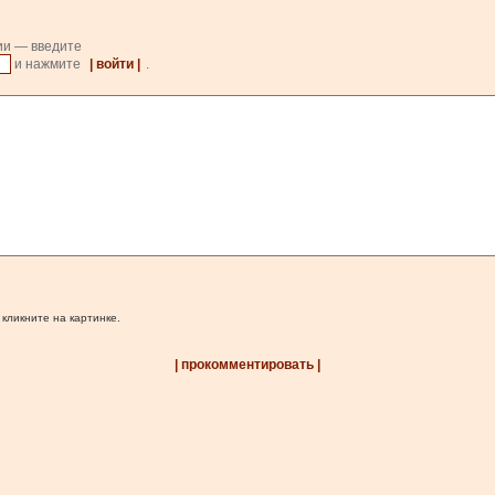
ии — введите
и нажмите
| войти |
.
 кликните на картинке.
| прокомментировать |