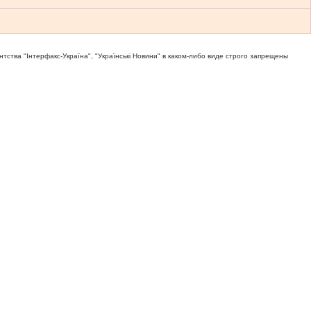
тва "Iнтерфакс-Україна", "Українськi Новини" в каком-либо виде строго запрещены