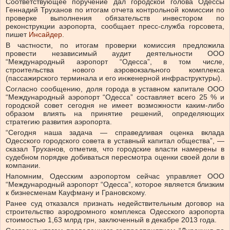
Соответствующее поручение дал городской голова Одессы
Геннадий Труханов по итогам отчета контрольной комиссии по
проверке выполнения обязательств инвестором по
реконструкции аэропорта, сообщает пресс-служба горсовета,
пишет
Инсайдер
.
В частности, по итогам проверки комиссия предложила
провести независимый аудит деятельности ООО
“Международный аэропорт “Одесса”, в том числе,
строительства нового аэровокзального комплекса
(пассажирского терминала и его инженерной инфраструктуры).
Согласно сообщению, доля города в уставном капитале ООО
“Международный аэропорт “Одесса” составляет всего 25 % и
городской совет сегодня не имеет возможности каким-либо
образом влиять на принятие решений, определяющих
стратегию развития аэропорта.
“Сегодня наша задача — справедливая оценка вклада
Одесского городского совета в уставный капитал общества”, —
сказал Труханов, отметив, что городские власти намерены в
судебном порядке добиваться пересмотра оценки своей доли в
компании.
Напомним, Одесским аэропортом сейчас управляет ООО
“Международный аэропорт “Одесса”, которое является близким
к бизнесменам Кауфману и Грановскому.
Ранее суд отказался признать недействительным договор на
строительство аэродромного комплекса Одесского аэропорта
стоимостью 1,63 млрд грн, заключенный в декабре 2013 года.