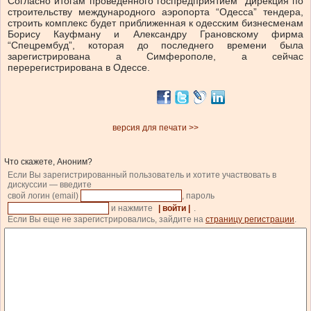
Согласно итогам проведенного госпредприятием “Дирекция по
строительству международного аэропорта “Одесса” тендера,
строить комплекс будет приближенная к одесским бизнесменам
Борису Кауфману и Александру Грановскому фирма
“Спецрембуд”, которая до последнего времени была
зарегистрирована а Симферополе, а сейчас
перерегистрирована в Одессе.
версия для печати >>
Что скажете, Аноним?
Если Вы зарегистрированный пользователь и хотите участвовать в
дискуссии — введите
свой логин (email)
, пароль
и нажмите
| войти |
.
Если Вы еще не зарегистрировались, зайдите на
страницу регистрации
.