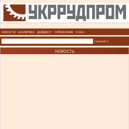
НОВОСТИ
АНАЛИТИКА
ДАЙДЖЕСТ
СПРАВОЧНИК
О НАС
| искать |
НОВОСТЬ