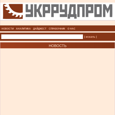
НОВОСТИ
АНАЛИТИКА
ДАЙДЖЕСТ
СПРАВОЧНИК
О НАС
| искать |
НОВОСТЬ