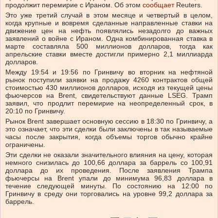
продолжит перемирие с Ираном. Об этом
сообщает
Reuters.
Это уже третий случай в этом месяце и четвертый в целом,
когда крупные и вовремя сделанные направленные ставки на
движение цен на нефть появлялись незадолго до важных
заявлений о войне с Ираном. Одна комбинированная ставка в
марте составляла 500 миллионов долларов, тогда как
апрельские ставки вместе достигли примерно 2,1 миллиарда
долларов.
Между 19:54 и 19:56 по Гринвичу во вторник на нефтяной
рынок поступили заявки на продажу 4260 контрактов общей
стоимостью 430 миллионов долларов, исходя из текущей цены
фьючерсов на Brent, свидетельствуют данные LSEG. Трамп
заявил, что продлит перемирие на неопределенный срок, в
20:10 по Гринвичу.
Рынок Brent завершает основную сессию в 18:30 по Гринвичу, а
это означает, что эти сделки были заключены в так называемые
часы после закрытия, когда объемы торгов обычно крайне
ограничены.
Эти сделки не оказали значительного влияния на цену, которая
немного снизилась до 100,66 доллара за баррель со 100,91
доллара до их проведения. После заявления Трампа
фьючерсы на Brent упали до минимума 96,83 доллара в
течение следующей минуты. По состоянию на 12:00 по
Гринвичу в среду они торговались на уровне 99,2 доллара за
баррель.