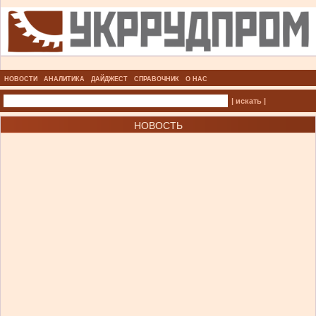
НОВОСТИ
АНАЛИТИКА
ДАЙДЖЕСТ
СПРАВОЧНИК
О НАС
| искать |
НОВОСТЬ