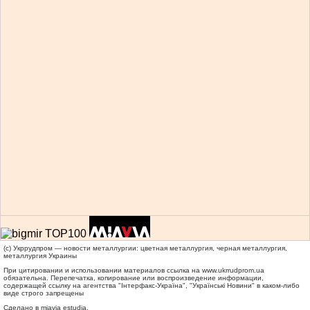
(c) Укррудпром — новости металлургии: цветная металлургия, черная металлургия,
металлургия Украины
При цитировании и использовании материалов ссылка на
www.ukrrudprom.ua
обязательна. Перепечатка, копирование или воспроизведение информации,
содержащей ссылку на агентства "Iнтерфакс-Україна", "Українськi Новини" в каком-либо
виде строго запрещены
Сделано в miavia estudia.