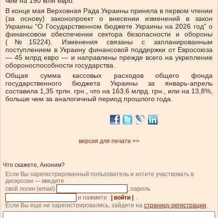
чем на 190 млн евро.
В конце мая Верховная Рада Украины приняла в первом чтении
(за основу) законопроект о внесении изменений в закон
Украины “О Государственном бюджете Украины на 2026 год” о
финансовом обеспечении сектора безопасности и обороны
(№15224). Изменения связаны с запланированным
поступлением в Украину финансовой поддержки от Евросоюза
— 45 млрд евро — и направлены прежде всего на укрепление
обороноспособности государства.
Общая сумма кассовых расходов общего фонда
государственного бюджета Украины за январь-апрель
составила 1,35 трлн. грн., что на 163,6 млрд. грн., или на 13,8%,
больше чем за аналогичный период прошлого года.
версия для печати >>
Что скажете, Аноним?
Если Вы зарегистрированный пользователь и хотите участвовать в
дискуссии — введите
свой логин (email)
, пароль
и нажмите
| войти |
.
Если Вы еще не зарегистрировались, зайдите на
страницу регистрации
.