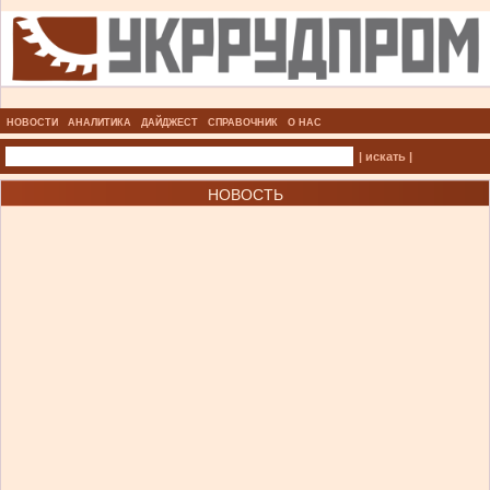
НОВОСТИ
АНАЛИТИКА
ДАЙДЖЕСТ
СПРАВОЧНИК
О НАС
| искать |
НОВОСТЬ