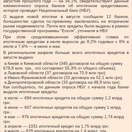
августом прошлого года — на 34,1%, свидетельствуют данные
ежемесячного опроса банков об ипотечном кредитовании,
которое проводит Национальный банк (НБУ).
О выдаче новой ипотеки в августе сообщили 12 банков,
большинство сделок по-прежнему заключались на вторичном
рынке недвижимости. Почти все кредиты были выданы в рамках
государственной программы “Еселя”, уточнили в НБУ.
При этом средневзвешенная эффективная ставка по
ипотечным кредитам в июле выросла до 8,2% годовых с 8% в
июле и 7,6% — в июне и мае.
В региональном разрезе больше всего ипотечных кредитов в
августе выдано:
в Киеве и Киевской области (345 договоров на общую сумму
678,8 млн. грн., что составляет 55,3% от общего объема);
в Львовской области (37 договоров на 70,9 млн грн);
в Ивано-Франковской области (32 договора на 52,1 млн грн);
в Днепропетровской области (33 договора на 48,9 млн грн).
Как сообщалось, по данным опроса НБУ, с начала года банки
выдали ипотечные кредиты:
в июле — 694 ипотечных кредита на общую сумму 1,2 млрд
грн;
в июне — 607 ипотечных кредитов на общую сумму 1 млрд.
грн.;
в мае — 976 ипотечных кредитов на общую сумму 1,74 млрд
грн;
в апреле — 1031 ипотечный кредит на 1,75 млрд грн;
в марте — 878 ипотечных кредитов на 1,4 млрд. грн;