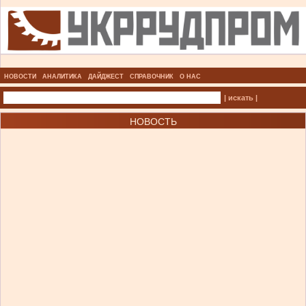
НОВОСТИ
АНАЛИТИКА
ДАЙДЖЕСТ
СПРАВОЧНИК
О НАС
| искать |
НОВОСТЬ