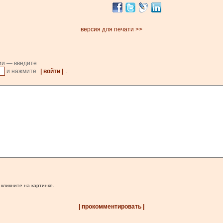
версия для печати >>
ии — введите
и нажмите
| войти |
.
 кликните на картинке.
| прокомментировать |