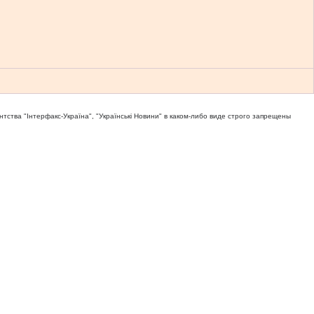
тва "Iнтерфакс-Україна", "Українськi Новини" в каком-либо виде строго запрещены