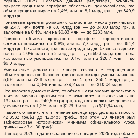
Украины (НБУ). Согласно данным регулятора, основной
прирост кредитного портфеля обеспечили домохозяйства, где
объем кредитов вырос на 2,4%, или на 8,1 млрд грн — до 349,9
млрд грн.
Гривневые кредиты домашних хозяйств за месяц увеличились
на 2,4%, или почти на 8,0 млрд грн, — до 340,0 млрд грн, а
валютные на 0,4%, или на $0,83 млн, — до $233 млн.
Прирост объема кредитного портфеля корпоративного
сегмента повысился на 0,9%, или на 7,2 млрд грн — до 854,4
млрд грн. В частности, гривневые кредиты для бизнеса выросли
почти на 1,0%, или на 5,3 млрд грн — до 560,3 млрд грн, тогда
как валютные уменьшились на 0,4%, или на $28,7 млн — до
$6,9 млрд.
Уменьшение депозитов в январе связано с сокращением
объема депозитов бизнеса: гривневые вклады уменьшились на
5,5%, или на 72,8 млрд грн — до 1 трлн 255,1 млрд грн, а
валютные — на 0,3%, или на $29,2 млн — до $10,04 млрд.
Что касается домохозяйств, то объем их гривневых депозитов в
течение месяца практически не изменился и вырос лишь на
132 млн грн — до 940,5 млрд грн, тогда как валютные депозиты
увеличились на 1,2%, или на $129,9 млн — до $10,94 млрд.
Нацбанк отметил, что в течение месяца курс доллара вырос с
42,3532 грн/$1 до 42,8483 грн/$1, при этом 19 января был
зафиксирован исторический минимум официального курса
гривны — 43,4130 грн/$1.
В январе 2026 года по сравнению с январем 2025 года объем