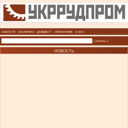
НОВОСТИ
АНАЛИТИКА
ДАЙДЖЕСТ
СПРАВОЧНИК
О НАС
| искать |
НОВОСТЬ