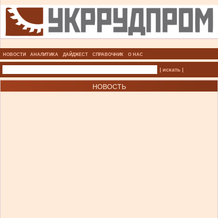
НОВОСТИ
АНАЛИТИКА
ДАЙДЖЕСТ
СПРАВОЧНИК
О НАС
| искать |
НОВОСТЬ