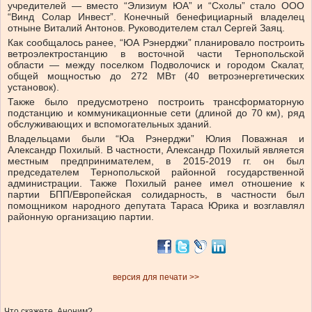
учредителей — вместо “Элизиум ЮА” и “Схолы” стало ООО
“Винд Солар Инвест”. Конечный бенефициарный владелец
отныне Виталий Антонов. Руководителем стал Сергей Заяц.
Как сообщалось ранее, “ЮА Рэнерджи” планировало построить
ветроэлектростанцию в восточной части Тернопольской
области — между поселком Подволочиск и городом Скалат,
общей мощностью до 272 МВт (40 ветроэнергетических
установок).
Также было предусмотрено построить трансформаторную
подстанцию и коммуникационные сети (длиной до 70 км), ряд
обслуживающих и вспомогательных зданий.
Владельцами были “Юа Рэнерджи” Юлия Поважная и
Александр Похилый. В частности, Александр Похилый является
местным предпринимателем, в 2015-2019 гг. он был
председателем Тернопольской районной государственной
администрации. Также Похилый ранее имел отношение к
партии БПП/Европейская солидарность, в частности был
помощником народного депутата Тараса Юрика и возглавлял
районную организацию партии.
версия для печати >>
Что скажете, Аноним?