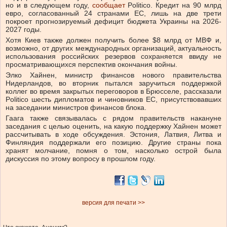
но и в следующем году,
сообщает
Politico. Кредит на 90 млрд
евро, согласованный 24 странами ЕС, лишь на две трети
покроет прогнозируемый дефицит бюджета Украины на 2026-
2027 годы.
Хотя Киев также должен получить более $8 млрд от МВФ и,
возможно, от других международных организаций, актуальность
использования российских резервов сохраняется ввиду не
просматривающихся перспектив окончания войны.
Элко Хайнен, министр финансов нового правительства
Нидерландов, во вторник пытался заручиться поддержкой
коллег во время закрытых переговоров в Брюсселе, рассказали
Politico шесть дипломатов и чиновников ЕС, присутствовавших
на заседании министров финансов блока.
Гаага также связывалась с рядом правительств накануне
заседания с целью оценить, на какую поддержку Хайнен может
рассчитывать в ходе обсуждения. Эстония, Латвия, Литва и
Финляндия поддержали его позицию. Другие страны пока
хранят молчание, помня о том, насколько острой была
дискуссия по этому вопросу в прошлом году.
версия для печати >>