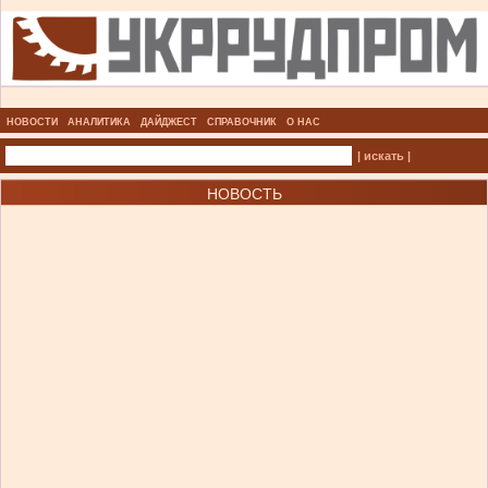
НОВОСТИ
АНАЛИТИКА
ДАЙДЖЕСТ
СПРАВОЧНИК
О НАС
| искать |
НОВОСТЬ