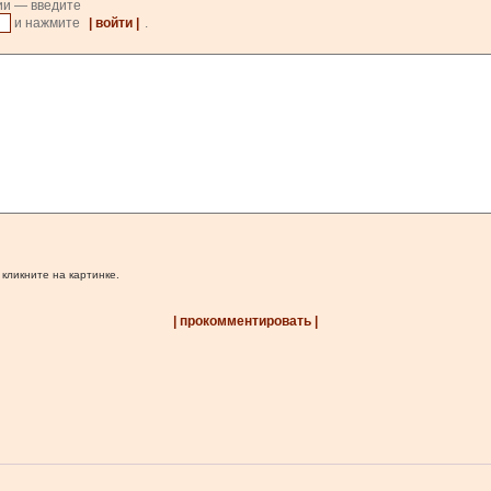
ии — введите
и нажмите
| войти |
.
 кликните на картинке.
| прокомментировать |