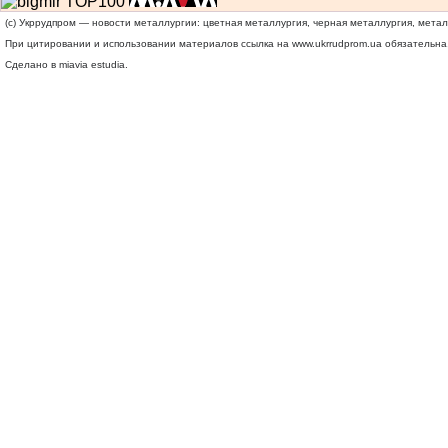
(c) Укррудпром — новости металлургии: цветная металлургия, черная металлургия, мета
При цитировании и использовании материалов ссылка на
www.ukrrudprom.ua
обязательна.
Сделано в miavia estudia.