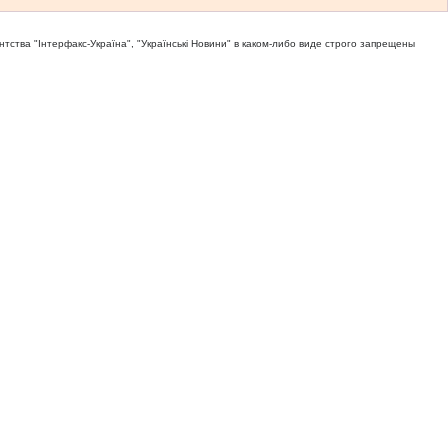
тва "Iнтерфакс-Україна", "Українськi Новини" в каком-либо виде строго запрещены