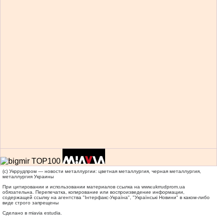
(c) Укррудпром — новости металлургии: цветная металлургия, черная металлургия,
металлургия Украины
При цитировании и использовании материалов ссылка на
www.ukrrudprom.ua
обязательна. Перепечатка, копирование или воспроизведение информации,
содержащей ссылку на агентства "Iнтерфакс-Україна", "Українськi Новини" в каком-либо
виде строго запрещены
Сделано в miavia estudia.