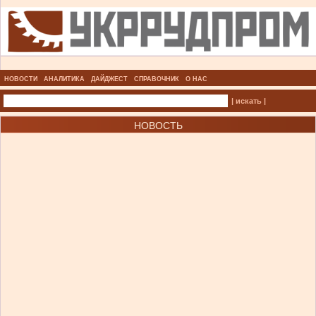
НОВОСТИ
АНАЛИТИКА
ДАЙДЖЕСТ
СПРАВОЧНИК
О НАС
| искать |
НОВОСТЬ