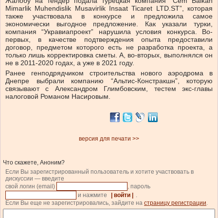
Жалобу на тендер подала турецкая компания “Cem Balkan
Mimarlik Muhendislik Musavirlik Insaat Ticaret LTD.ST”, которая
также участвовала в конкурсе и предложила самое
экономически выгодное предложение. Как указали турки,
компания “Укравиапроект” нарушила условия конкурса. Во-
первых, в качестве подтверждения опыта предоставили
договор, предметом которого есть не разработка проекта, а
только лишь корректировка сметы. А, во-вторых, выполнялся он
не в 2011-2020 годах, а уже в 2021 году.
Ранее генподрядчиком строительства нового аэродрома в
Днепре выбрали компанию “Альтис-Констракшн”, которую
связывают с Александром Глимбовским, тестем экс-главы
налоговой Романом Насировым.
версия для печати >>
Что скажете, Аноним?
Если Вы зарегистрированный пользователь и хотите участвовать в
дискуссии — введите
свой логин (email)
, пароль
и нажмите
| войти |
.
Если Вы еще не зарегистрировались, зайдите на
страницу регистрации
.