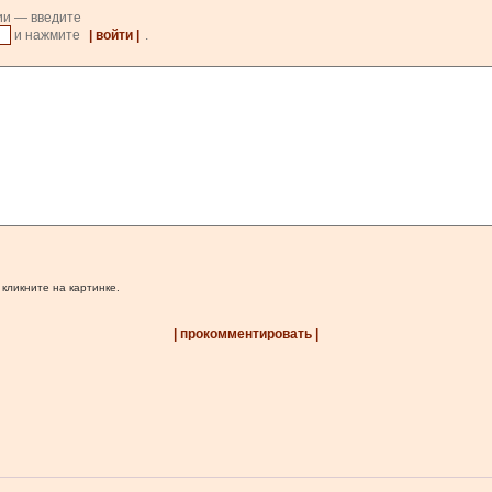
ии — введите
и нажмите
| войти |
.
 кликните на картинке.
| прокомментировать |