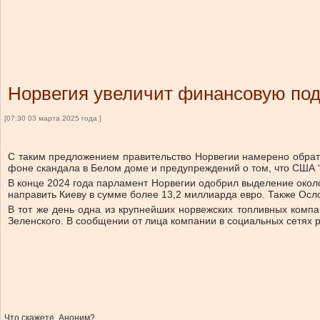
Норвегия увеличит финансовую по
[07:30 03 марта 2025 года ]
С таким предложением правительство Норвегии намерено обрат
фоне скандала в Белом доме и предупреждений о том, что США “б
В конце 2024 года парламент Норвегии одобрил выделение около
направить Киеву в сумме более 13,2 миллиарда евро. Также Осл
В тот же день одна из крупнейших норвежских топливных компа
Зеленского. В сообщении от лица компании в социальных сетях 
Что скажете, Аноним?