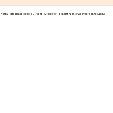
тва "Iнтерфакс-Україна", "Українськi Новини" в каком-либо виде строго запрещены