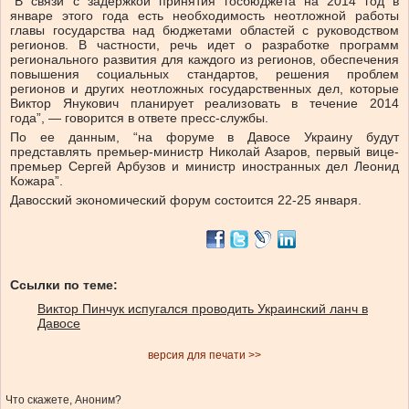
“В связи с задержкой принятия госбюджета на 2014 год в
январе этого года есть необходимость неотложной работы
главы государства над бюджетами областей с руководством
регионов. В частности, речь идет о разработке программ
регионального развития для каждого из регионов, обеспечения
повышения социальных стандартов, решения проблем
регионов и других неотложных государственных дел, которые
Виктор Янукович планирует реализовать в течение 2014
года”, — говорится в ответе пресс-службы.
По ее данным, “на форуме в Давосе Украину будут
представлять премьер-министр Николай Азаров, первый вице-
премьер Сергей Арбузов и министр иностранных дел Леонид
Кожара”.
Давосский экономический форум состоится 22-25 января.
Ссылки по теме:
Виктор Пинчук испугался проводить Украинский ланч в
Давосе
версия для печати >>
Что скажете, Аноним?