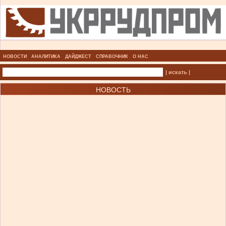
НОВОСТИ
АНАЛИТИКА
ДАЙДЖЕСТ
СПРАВОЧНИК
О НАС
| искать |
НОВОСТЬ