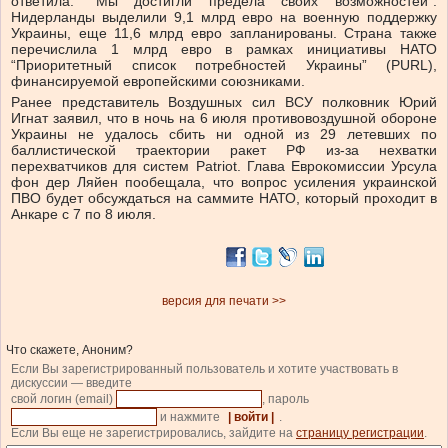
ответила: “Мы достигли предела своих возможностей”.
Нидерланды выделили 9,1 млрд евро на военную поддержку
Украины, еще 11,6 млрд евро запланированы. Страна также
перечислила 1 млрд евро в рамках инициативы НАТО
“Приоритетный список потребностей Украины” (PURL),
финансируемой европейскими союзниками.
Ранее представитель Воздушных сил ВСУ полковник Юрий
Игнат заявил, что в ночь на 6 июля противовоздушной обороне
Украины не удалось сбить ни одной из 29 летевших по
баллистической траектории ракет РФ из-за нехватки
перехватчиков для систем Patriot. Глава Еврокомиссии Урсула
фон дер Ляйен пообещала, что вопрос усиления украинской
ПВО будет обсуждаться на саммите НАТО, который проходит в
Анкаре с 7 по 8 июля.
версия для печати >>
Что скажете, Аноним?
Если Вы зарегистрированный пользователь и хотите участвовать в
дискуссии — введите
свой логин (email)
, пароль
и нажмите
| войти |
.
Если Вы еще не зарегистрировались, зайдите на
страницу регистрации
.