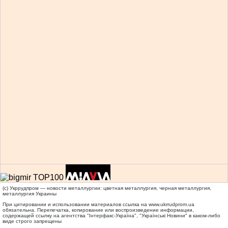
(c) Укррудпром — новости металлургии: цветная металлургия, черная металлургия,
металлургия Украины
При цитировании и использовании материалов ссылка на
www.ukrrudprom.ua
обязательна. Перепечатка, копирование или воспроизведение информации,
содержащей ссылку на агентства "Iнтерфакс-Україна", "Українськi Новини" в каком-либо
виде строго запрещены