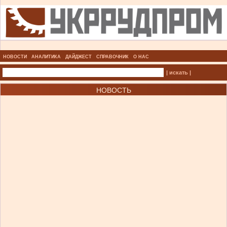
НОВОСТИ
АНАЛИТИКА
ДАЙДЖЕСТ
СПРАВОЧНИК
О НАС
| искать |
НОВОСТЬ