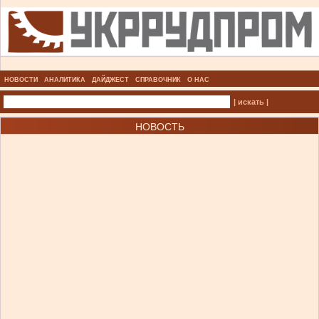
НОВОСТИ
АНАЛИТИКА
ДАЙДЖЕСТ
СПРАВОЧНИК
О НАС
| искать |
НОВОСТЬ