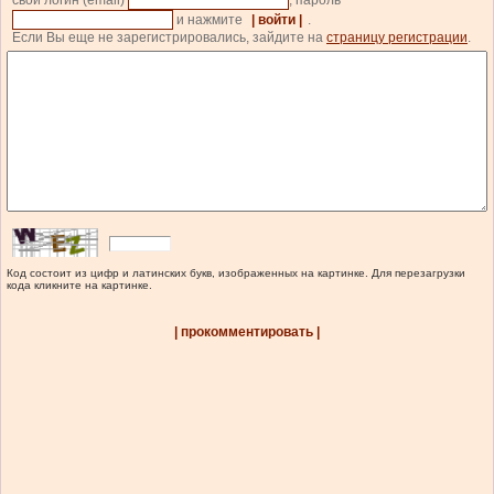
свой логин (email)
, пароль
и нажмите
| войти |
.
Если Вы еще не зарегистрировались, зайдите на
страницу регистрации
.
Код состоит из цифр и латинских букв, изображенных на картинке. Для перезагрузки
кода кликните на картинке.
| прокомментировать |