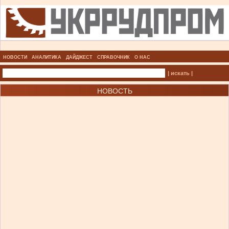
НОВОСТИ
АНАЛИТИКА
ДАЙДЖЕСТ
СПРАВОЧНИК
О НАС
| искать |
НОВОСТЬ