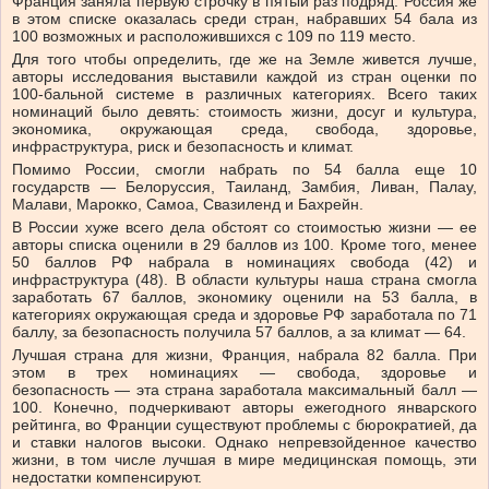
Франция заняла первую строчку в пятый раз подряд. Россия же
в этом списке оказалась среди стран, набравших 54 бала из
100 возможных и расположившихся с 109 по 119 место.
Для того чтобы определить, где же на Земле живется лучше,
авторы исследования выставили каждой из стран оценки по
100-бальной системе в различных категориях. Всего таких
номинаций было девять: стоимость жизни, досуг и культура,
экономика, окружающая среда, свобода, здоровье,
инфраструктура, риск и безопасность и климат.
Помимо России, смогли набрать по 54 балла еще 10
государств — Белоруссия, Таиланд, Замбия, Ливан, Палау,
Малави, Марокко, Самоа, Свазиленд и Бахрейн.
В России хуже всего дела обстоят со стоимостью жизни — ее
авторы списка оценили в 29 баллов из 100. Кроме того, менее
50 баллов РФ набрала в номинациях свобода (42) и
инфраструктура (48). В области культуры наша страна смогла
заработать 67 баллов, экономику оценили на 53 балла, в
категориях окружающая среда и здоровье РФ заработала по 71
баллу, за безопасность получила 57 баллов, а за климат — 64.
Лучшая страна для жизни, Франция, набрала 82 балла. При
этом в трех номинациях — свобода, здоровье и
безопасность — эта страна заработала максимальный балл —
100. Конечно, подчеркивают авторы ежегодного январского
рейтинга, во Франции существуют проблемы с бюрократией, да
и ставки налогов высоки. Однако непревзойденное качество
жизни, в том числе лучшая в мире медицинская помощь, эти
недостатки компенсируют.