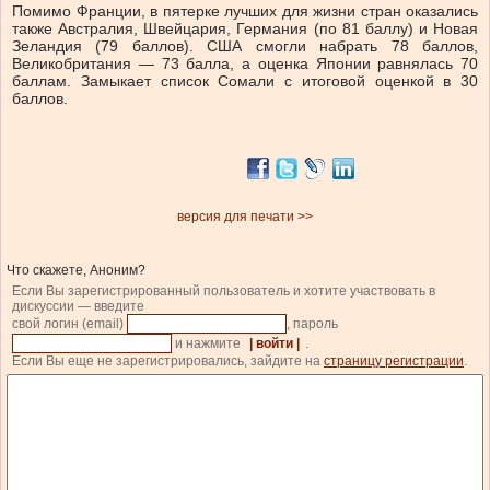
Помимо Франции, в пятерке лучших для жизни стран оказались
также Австралия, Швейцария, Германия (по 81 баллу) и Новая
Зеландия (79 баллов). США смогли набрать 78 баллов,
Великобритания — 73 балла, а оценка Японии равнялась 70
баллам. Замыкает список Сомали с итоговой оценкой в 30
баллов.
версия для печати >>
Что скажете, Аноним?
Если Вы зарегистрированный пользователь и хотите участвовать в
дискуссии — введите
свой логин (email)
, пароль
и нажмите
| войти |
.
Если Вы еще не зарегистрировались, зайдите на
страницу регистрации
.