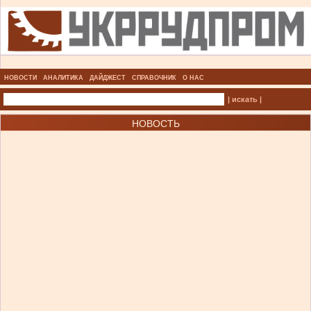
НОВОСТИ
АНАЛИТИКА
ДАЙДЖЕСТ
СПРАВОЧНИК
О НАС
| искать |
НОВОСТЬ