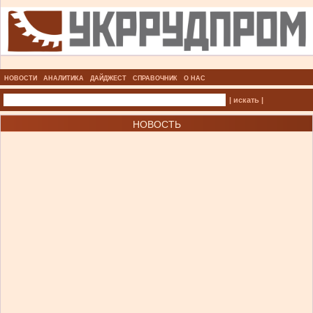
НОВОСТИ
АНАЛИТИКА
ДАЙДЖЕСТ
СПРАВОЧНИК
О НАС
| искать |
НОВОСТЬ