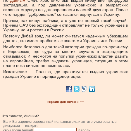
По
данным
СМИ, Христенко был выдан Киеву вне процедуры
экстрадиции, а под давлением украинских и эмиратских
силовых структур по договоренности властей двух стран. После
чего нардеп “добровольно” согласился вернуться в Украину.
Причем, как пишут паблики, это уже не первый такой случай.
Причем ОАЭ без экстрадиции отправляет не только украинцев в
Украину, но и россиян в Россию.
Поэтому Дубай вряд ли может считаться надежным убежищем
для тех, кто имеет проблемы с властями Украины или России.
Наиболее безопасно для такой категории граждан по-прежнему
в Евросоюзе, где суды во многих случаях в экстрадициях
отказывают. И, несмотря на попытки украинских властей давить
на европейцев, требуя выдавать украинцев, ситуация в этом
плане пока сильно не поменялась.
Исключение — Польша, где практикуется выдача украинских
граждан Украине в порядке депортации.
версия для печати >>
Что скажете, Аноним?
Если Вы зарегистрированный пользователь и хотите участвовать в
дискуссии — введите
свой логин (email)
, пароль