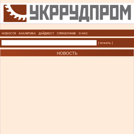
НОВОСТИ
АНАЛИТИКА
ДАЙДЖЕСТ
СПРАВОЧНИК
О НАС
| искать |
НОВОСТЬ