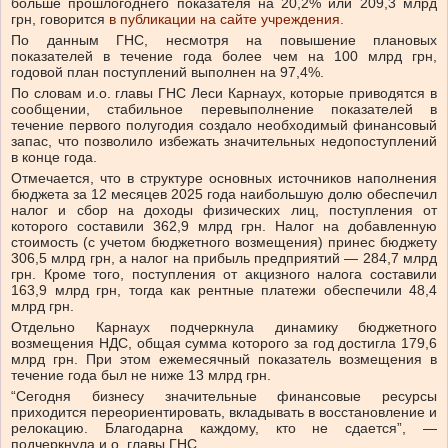
больше прошлогоднего показателя на 20,2% или 209,3 млрд
грн, говорится
в публикации на сайте учреждения.
По данным ГНС, несмотря на повышение плановых
показателей в течение года более чем на 100 млрд грн,
годовой план поступлений выполнен на 97,4%.
По словам и.о. главы ГНС Леси Карнаух, которые приводятся в
сообщении, стабильное перевыполнение показателей в
течение первого полугодия создало необходимый финансовый
запас, что позволило избежать значительных недопоступлений
в конце года.
Отмечается, что в структуре основных источников наполнения
бюджета за 12 месяцев 2025 года наибольшую долю обеспечил
налог и сбор на доходы физических лиц, поступления от
которого составили 362,9 млрд грн. Налог на добавленную
стоимость (с учетом бюджетного возмещения) принес бюджету
306,5 млрд грн, а налог на прибыль предприятий — 284,7 млрд
грн. Кроме того, поступления от акцизного налога составили
163,9 млрд грн, тогда как рентные платежи обеспечили 48,4
млрд грн.
Отдельно Карнаух подчеркнула динамику бюджетного
возмещения НДС, общая сумма которого за год достигла 179,6
млрд грн. При этом ежемесячный показатель возмещения в
течение года был не ниже 13 млрд грн.
“Сегодня бизнесу значительные финансовые ресурсы
приходится переориентировать, вкладывать в восстановление и
релокацию. Благодарна каждому, кто не сдается”, —
подчеркнула и.о. главы ГНС.