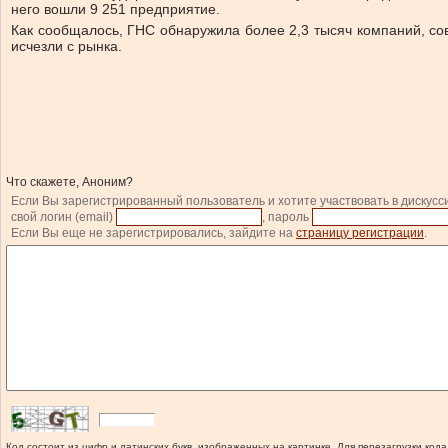
него вошли 9 251 предприятие.
Как сообщалось, ГНС обнаружила более 2,3 тысяч компаний, со
исчезли с рынка.
Что скажете, Аноним?
Если Вы зарегистрированный пользователь и хотите участвовать в дискусс
свой логин (email)
, пароль
Если Вы еще не зарегистрировались, зайдите на
страницу регистрации
.
Код состоит из цифр и латинских букв, изображенных на картинке. Для перезагрузки кода