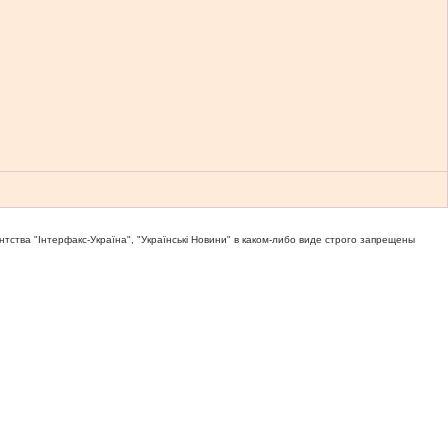
тва "Iнтерфакс-Україна", "Українськi Новини" в каком-либо виде строго запрещены