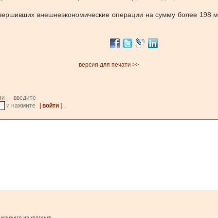
вершивших внешнеэкономические операции на сумму более 198 мл
версия для печати >>
ии — введите
и нажмите
| войти |
.
 кликните на картинке.