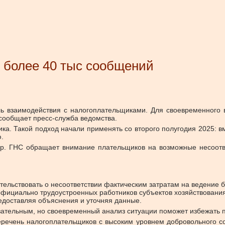
у более 40 тыс сообщений
ь взаимодействия с налогоплательщиками. Для своевременного в
сообщает пресс-служба ведомства.
а. Такой подход начали применять со второго полугодия 2025: в
.
р. ГНС обращает внимание плательщиков на возможные несоотв
тельствовать о несоответствии фактическим затратам на ведение 
фициально трудоустроенных работников субъектов хозяйствования
едоставляя объяснения и уточняя данные.
язательным, но своевременный анализ ситуации поможет избежать 
речень налогоплательщиков с высоким уровнем добровольного со