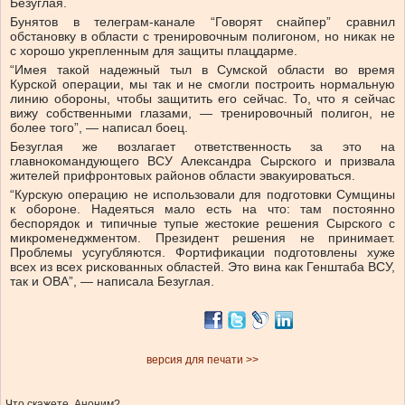
Безуглая.
Бунятов в телеграм-канале “Говорят снайпер” сравнил
обстановку в области с тренировочным полигоном, но никак не
с хорошо укрепленным для защиты плацдарме.
“Имея такой надежный тыл в Сумской области во время
Курской операции, мы так и не смогли построить нормальную
линию обороны, чтобы защитить его сейчас. То, что я сейчас
вижу собственными глазами, — тренировочный полигон, не
более того”, — написал боец.
Безуглая же возлагает ответственность за это на
главнокомандующего ВСУ Александра Сырского и призвала
жителей прифронтовых районов области эвакуироваться.
“Курскую операцию не использовали для подготовки Сумщины
к обороне. Надеяться мало есть на что: там постоянно
беспорядок и типичные тупые жестокие решения Сырского с
микроменеджментом. Президент решения не принимает.
Проблемы усугубляются. Фортификации подготовлены хуже
всех из всех рискованных областей. Это вина как Генштаба ВСУ,
так и ОВА”, — написала Безуглая.
версия для печати >>
Что скажете, Аноним?