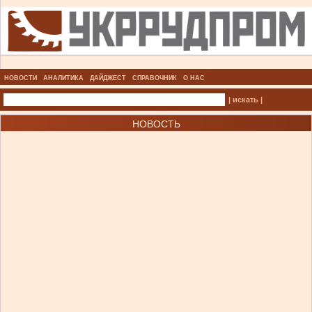
НОВОСТИ
АНАЛИТИКА
ДАЙДЖЕСТ
СПРАВОЧНИК
О НАС
| искать |
НОВОСТЬ