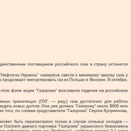
Единственным поставщиком российского газа в страну останется
Нафтогаз Украины” намерена свести к минимуму закупку газа у
а продолжает импортировать газ из Польши и Венгрии. В октябре,
 этом фоне акции “Газпрома” возглавили падение на российском
емных хранилищах (ПХГ. — ред.) газа достаточно для работы
заводить новых долгов. Она уже должна “Газпрому” около $800 млн
ме того, по словам представителя “Газпрома” Сергея Куприянова,
ие может быть пересмотрено только в случае сильных холодов —
ния Ostchem давнего партнера “Газпрома” украинского бизнесмена
д кубометров, тогда как “Нафтогаз”, наоборот, поднял 2,1 млрд