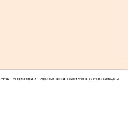
тва "Iнтерфакс-Україна", "Українськi Новини" в каком-либо виде строго запрещены