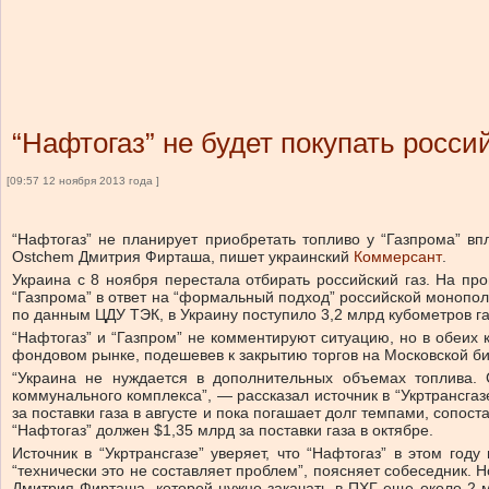
“Нафтогаз” не будет покупать россий
[09:57 12 ноября 2013 года ]
“Нафтогаз” не планирует приобретать топливо у “Газпрома” вп
Ostchem Дмитрия Фирташа, пишет украинский
Коммерсант
.
Украина с 8 ноября перестала отбирать российский газ. На п
“Газпрома” в ответ на “формальный подход” российской монополи
по данным ЦДУ ТЭК, в Украину поступило 3,2 млрд кубометров га
“Нафтогаз” и “Газпром” не комментируют ситуацию, но в обеих
фондовом рынке, подешевев к закрытию торгов на Московской б
“Украина не нуждается в дополнительных объемах топлива. 
коммунального комплекса”, — рассказал источник в “Укртрансгазе
за поставки газа в августе и пока погашает долг темпами, сопо
“Нафтогаз” должен $1,35 млрд за поставки газа в октябре.
Источник в “Укртрансгазе” уверяет, что “Нафтогаз” в этом го
“технически это не составляет проблем”, поясняет собеседник. 
Дмитрия Фирташа, которой нужно закачать в ПХГ еще около 2 мл