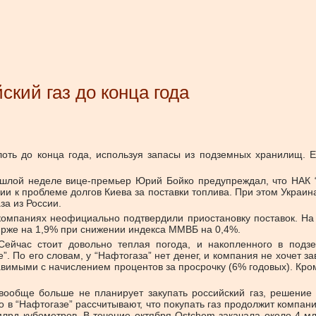
ский газ до конца года
лоть до конца года, используя запасы из подземных хранилищ. 
рошлой неделе вице-премьер Юрий Бойко предупреждал, что НАК “
и к проблеме долгов Киева за поставки топлива. При этом Украин
за из России.
 компаниях неофициально подтвердили приостановку поставок. На
ирже на 1,9% при снижении индекса ММВБ на 0,4%.
Сейчас стоит довольно теплая погода, и накопленного в подз
”. По его словам, у “Нафтогаза” нет денег, и компания не хочет 
ставимыми с начислением процентов за просрочку (6% годовых). Кро
ду вообще больше не планирует закупать российский газ, решен
Но в “Нафтогазе” рассчитывают, что покупать газ продолжит компа
рд кубометров. В течение октября Ostchem закачала около 4 млр