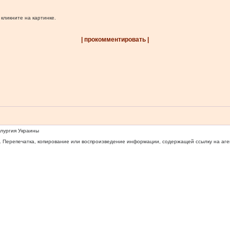
 кликните на картинке.
| прокомментировать |
ллургия Украины
 Перепечатка, копирование или воспроизведение информации, содержащей ссылку на агентс