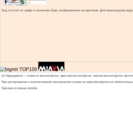
Код состоит из цифр и латинских букв, изображенных на картинке. Для перезагрузки кода
(c) Укррудпром — новости металлургии: цветная металлургия, черная металлургия, мета
При цитировании и использовании материалов ссылка на
www.ukrrudprom.ua
обязательна.
Сделано в miavia estudia.