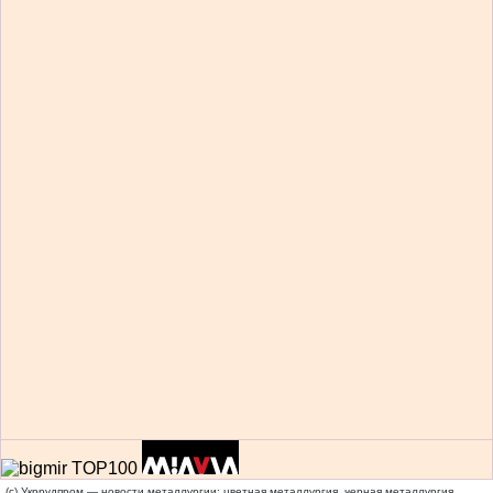
(c) Укррудпром — новости металлургии: цветная металлургия, черная металлургия,