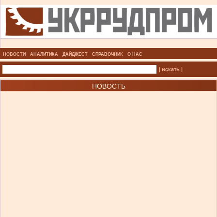
НОВОСТИ
АНАЛИТИКА
ДАЙДЖЕСТ
СПРАВОЧНИК
О НАС
| искать |
НОВОСТЬ