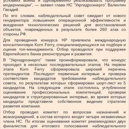
условиях войны и одновременно реализовывать программу
модернизации”, — заявил глава НС “Укргидроэнерго” Валентин
Гвоздий.
По его словам, наблюдательный совет ожидает от нового
гендиректора повышения операционной эффективности и
внедрения технологических решений для восстановления
объектов, поврежденных в результате более 260 атак со
стороны РФ.
Для проведения конкурса НР привлекла международную
консалтинговую Korn Ferry, специализирующуюся на подборе и
оценке топ-менеджмента. Отбор проводился при поддержке
Европейского банка реконструкции и развития.
В “Укргидроэнерго” также проинформировали, что конкурс
проходил в несколько последовательных этапов. На первом
этапе Korn Ferry сформировала широкий перечень
претендентов. Последуют первичные интервью и проверка
соответствия кандидатов требованиям наблюдательного
совета, по результатам которых сформирован шорт-лист из 5
кандидатов. На следующем этапе состоялось углубленное
оценивание профессиональных компетенций, проверки
кандидатов и структурированные интервью, во время которых
кандидаты представили собственное видение стратегии
развития компании.
Отбор проводил комитет по вопросам назначений и
вознаграждений, в состав которого входят четыре независимых
члена НС. По итогам оценивания комитет рекомендовал двух
финалистов для итогового голосования наблюдательного