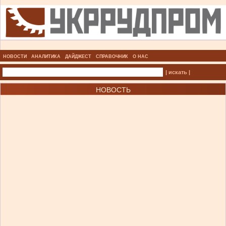
НОВОСТИ
АНАЛИТИКА
ДАЙДЖЕСТ
СПРАВОЧНИК
О НАС
| искать |
НОВОСТЬ