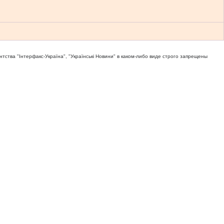
тва "Iнтерфакс-Україна", "Українськi Новини" в каком-либо виде строго запрещены