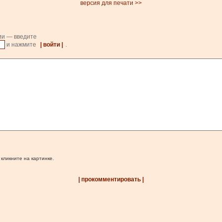
версия для печати >>
ии — введите
и нажмите
| войти |
.
 кликните на картинке.
| прокомментировать |