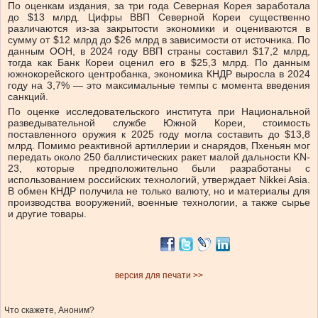
По оценкам издания, за три года Северная Корея заработала
до $13 млрд. Цифры ВВП Северной Кореи существенно
различаются из-за закрытости экономики и оцениваются в
сумму от $12 млрд до $26 млрд в зависимости от источника. По
данным ООН, в 2024 году ВВП страны составил $17,2 млрд,
тогда как Банк Кореи оценил его в $25,3 млрд. По данным
южнокорейского центробанка, экономика КНДР выросла в 2024
году на 3,7% — это максимальные темпы с момента введения
санкций.
По оценке исследовательского института при Национальной
разведывательной службе Южной Кореи, стоимость
поставленного оружия к 2025 году могла составить до $13,8
млрд. Помимо реактивной артиллерии и снарядов, Пхеньян мог
передать около 250 баллистических ракет малой дальности KN-
23, которые предположительно были разработаны с
использованием российских технологий, утверждает Nikkei Asia.
В обмен КНДР получила не только валюту, но и материалы для
производства вооружений, военные технологии, а также сырье
и другие товары.
версия для печати >>
Что скажете, Аноним?