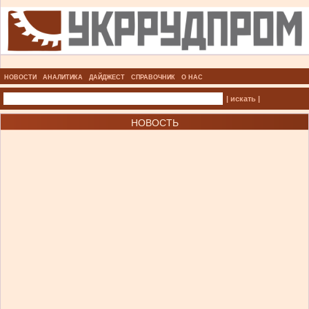
НОВОСТИ
АНАЛИТИКА
ДАЙДЖЕСТ
СПРАВОЧНИК
О НАС
| искать |
НОВОСТЬ