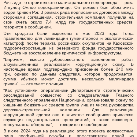
Речь идет о строительстве магистрального водопровода — река
Ингулец-Южное водохранилище. Он должен был обеспечить
водой Кривой Рог. В рамках ряда подписанных договоров между
сторонами соглашения, строительная компания получила на
свои счета около 7,4 млрд грн государственных средств,
говорится в сообщении.
Эти средства были выделены в мае 2023 года. Тогда
правительство для ликвидации гуманитарной и экологической
катастроф после теракта российских оккупантов на Каховской
гидроэлектростанции из резервного фонда государственного
бюджета на восстановление критической инфраструктуры.
“Впрочем, вместо добросовестного выполнения работ,
злоумышленники реализовали коррупционную схему. В
настоящее время подтверждено присвоение более 240 млн
грн, однако по данным следствия, которое продолжается,
сумма убытков может достигать нескольких миллиардов
гривен”, — отмечает полиция.
“Как установили оперативники Департамента стратегических
расследований совместно со следователями Главного
следственного управления Нацполиции, организовали схему по
хищению бюджетных средств группа лиц из числа руководства
дорожно-строительной компании. Для реализации
коррупционной сделки они в качестве сообщников привлекли
служащих подконтрольных предприятий, а также инженера-
консультанта общества”, — говорится в сообщении.
В июле 2024 года на реализацию этого проекта должностные
лица профильной службы и представители одной из