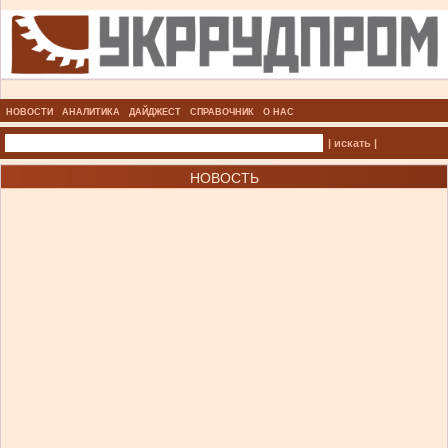
НОВОСТИ
АНАЛИТИКА
ДАЙДЖЕСТ
СПРАВОЧНИК
О НАС
| искать |
НОВОСТЬ