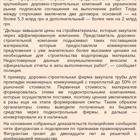
крупнейших дорожно-строительных компаний на украинском
рынке подписали соглашения на выполнение работ. Тогда
между сторонами заключили два договора: основной — на
более 5,3 млрд грн и дополнительный — более чем на 2 млрд
грн.
“Дельцы завышали цены на стройматериалы, которые закупали
через аффилированную компанию. Представитель дорожно-
строительной компании подыскивал таких поставщиков
материалов, которые предоставляли коммерческие
предложения с уже значительно более высокими ценами на
необходимые для строительства водопровода материалы.
Недостоверные данные злоумышленники вносили в
официальные отчеты и акты выполненных работ”, — сообщает
полиция.
К примеру, дорожно-строительная фирма закупала трубы для
прокладки инженерных коммуникаций с переплатой до 50% от
рыночной стоимости. Первичная стоимость материалов
формировалась этими же подконтрольными компаниями,
которые осуществляли поставки, поэтому ценник увеличивался
в разы еще на этапе формирования сметы. Таким образом
организаторы схемы выводили полученные из бюджета
средства через подконтрольные фирмы, а дальше —
конвертировали их в наличные.
На основании собранных доказательств полицейские сообщили
пяти фигурантам о подозрении по признакам правонарушений.
Фигурантам грозит до двенадцати лет за решеткой с
конфискацией имущества.