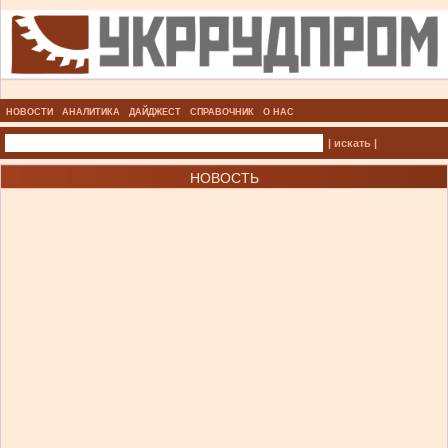
НОВОСТИ
АНАЛИТИКА
ДАЙДЖЕСТ
СПРАВОЧНИК
О НАС
| искать |
НОВОСТЬ