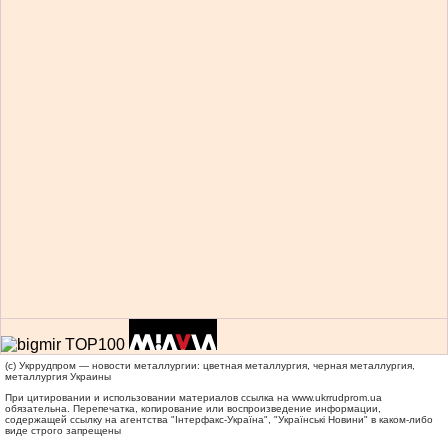
(c) Укррудпром — новости металлургии: цветная металлургия, черная металлургия,
металлургия Украины
При цитировании и использовании материалов ссылка на
www.ukrrudprom.ua
обязательна. Перепечатка, копирование или воспроизведение информации,
содержащей ссылку на агентства "Iнтерфакс-Україна", "Українськi Новини" в каком-либо
виде строго запрещены