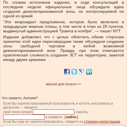
По словам источников издания, в ходе консультаций в
последние недели официальные лица обсуждали идею
создания демилитаризованной зоны, не контролируемой ни
одной из армий.
“Это возрождает предложение, которое было включено в
предыдущие мирные планы, в том числе в план из 28 пунктов,
выдвинутый администрацией Трампа в ноябре”, — пишет NYT.
Издание добавляет, что с целью облегчить обеим сторонам
принятие этой идеи переговорщики также обсуждали создание
зоны свободной торговли в любой возможной
демилитаризованной зоне. Правда, при этом отмечается
практическая сложность создания ЗСТ на территории, зажатой
между двумя армиями.
версия для печати >>
Что скажете, Аноним?
Если Вы зарегистрированный пользователь и хотите участвовать в
дискуссии — введите
свой логин (email)
, пароль
и нажмите
| войти |
.
Если Вы еще не зарегистрировались, зайдите на
страницу регистрации
.