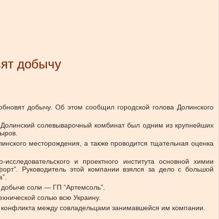
вят добычу
бновят добычу. Об этом сообщил городской голова Долинского
а Долинский солевыварочный комбинат был одним из крупнейших
ыров.
линского месторождения, а также проводится тщательная оценка
-исследовательского и проектного института основной химии
орт”. Руководитель этой компании взялся за дело с большой
”.
 добыче соли — ГП “Артемсоль”.
ехнической солью всю Украину.
за конфликта между совладельцами занимавшейся им компании.