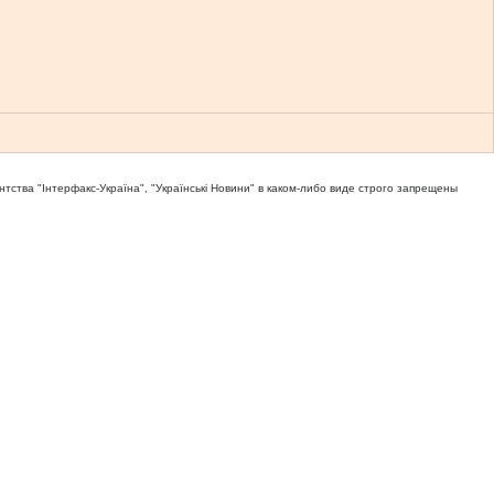
тва "Iнтерфакс-Україна", "Українськi Новини" в каком-либо виде строго запрещены