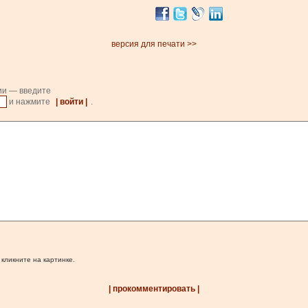
версия для печати >>
ии — введите
и нажмите
| войти |
.
 кликните на картинке.
| прокомментировать |