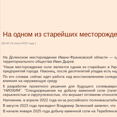
На одном из старейших месторожде
[09:40 23 июля 2025 года ]
На Долинском месторождении Ивано-Франковской области — од
территориального общества Иван Дыров.
“Наше месторождение соли является одним из старейших в Укр
предприятий города. Наконец, после десятилетий упадка есть н
По его словам, сейчас идет работа над восстановлением солед
влияния на окружающую среду
К разработке проектного решения для будущего солевывароч
“НИОХИМ”. ”Спецразрешение на добычу каменной соли (галит
серьезностью и скрупулезностью, что внушает оптимизм относите
Напомним, в апреле 2022 года из-за российского полномасштаб
В августе 2023 года президент Владимир Зеленский заявлял, что
В начале января 2025 года добычу каменной соли на Тереблянс