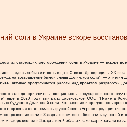
ний соли в Украине вскоре восстано
ном из старейших месторождений соли в Украине — вскоре возо
аине — здесь добывали соль еще с Х века. До середины ХХ век
адежда на возвращение былой славы Долинской соли”, — отметил Д
обычи: активно продолжаются работы над проектом разработки До
ного завода привлечены специалисты государственного научно
а) еще в 2023 году выиграло харьковское ООО “Планета Комф
льно будущего Долинской соли. Его видение и преданность проекта
ного вторжения остановилось крупнейшее в Европе предприятие по
 месторождение соли в Закарпатье сможет обеспечить кухонной и т
ком месторождении в Закарпатской области законсервировали из-