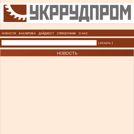
НОВОСТИ
АНАЛИТИКА
ДАЙДЖЕСТ
СПРАВОЧНИК
О НАС
| искать |
НОВОСТЬ