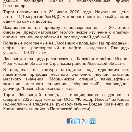
данные площадки UBIZ.ua и обнародованный приказ
Госгеонедр.
Торги назначены на 29 июля 2026 года. Начальная цена
лота — 1,1 млрд грн без НДС, что
делает нефтегазовый участок
одним из самых дорогих.
Выставленное на продажу спецразрешение — 20-летнее
сквозное (предусматривает геологическое изучение с опытно-
промышленной разработкой и последующей добычей).
Полезные ископаемые на Лисовицкой площади: газ природный,
нефть, газ, растворенный в нефти, конденсат. Площадь
участка — 80,11 кв. км
Лисовицкая площадь расположена в Калушском районе Ивано-
Франковской области и Стрыйском районе Львовской области.
В пределах ее контура находится ряд гидрологических
памятников природы местного значения, лесной заказник
местного значения “Моршинское опушка”, ландшафтный
заказник местного значения “Моршинский”, заповедное
урочище “Вязина Болеховская” и др.
Торги Лисовицкой площадью инициировала созданная в
феврале 2025 года компания ООО “Флексор Инвест” из Киева
(единоличный владелец и руководитель — Богдан Кравченко из
Кременчугского района Полтавской области).