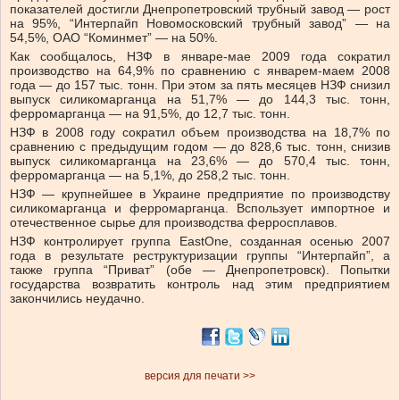
показателей достигли Днепропетровский трубный завод — рост
на 95%, “Интерпайп Новомосковский трубный завод” — на
54,5%, ОАО “Коминмет” — на 50%.
Как сообщалось, НЗФ в январе-мае 2009 года сократил
производство на 64,9% по сравнению с январем-маем 2008
года — до 157 тыс. тонн. При этом за пять месяцев НЗФ снизил
выпуск силикомарганца на 51,7% — до 144,3 тыс. тонн,
ферромарганца — на 91,5%, до 12,7 тыс. тонн.
НЗФ в 2008 году сократил объем производства на 18,7% по
сравнению с предыдущим годом — до 828,6 тыс. тонн, снизив
выпуск силикомарганца на 23,6% — до 570,4 тыс. тонн,
ферромарганца — на 5,1%, до 258,2 тыс. тонн.
НЗФ — крупнейшее в Украине предприятие по производству
силикомарганца и ферромарганца. Bспользует импортное и
отечественное сырье для производства ферросплавов.
НЗФ контролирует группа EastOne, созданная осенью 2007
года в результате реструктуризации группы “Интерпайп”, а
также группа “Приват” (обе — Днепропетровск). Попытки
государства возвратить контроль над этим предприятием
закончились неудачно.
версия для печати >>