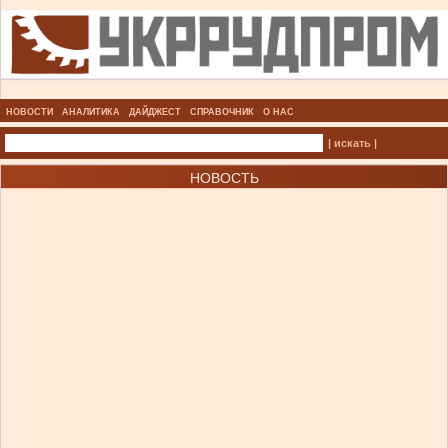
НОВОСТИ
АНАЛИТИКА
ДАЙДЖЕСТ
СПРАВОЧНИК
О НАС
| искать |
НОВОСТЬ